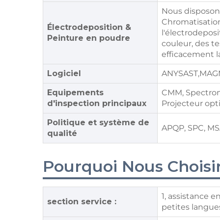
Nous disposons 
Chromatisation
Électrodeposition &
l'électrodeposi
Peinture en poudre
couleur, des te
efficacement la
Logiciel
ANYSAST,MAG
Equipements
CMM, Spectromè
d'inspection principaux
Projecteur opt
Politique et système de
APQP, SPC, MS
qualité
Pourquoi Nous Choisi
1, assistance e
section service :
petites langues