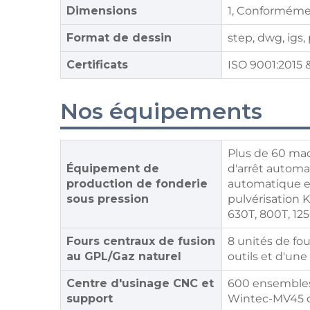
Dimensions
1, Conformémen
Format de dessin
step, dwg, igs,
Certificats
ISO 9001:2015 &
Nos équipements
Plus de 60 mac
Équipement de
d'arrêt automa
production de fonderie
automatique et
sous pression
pulvérisation K
630T, 800T, 12
Fours centraux de fusion
8 unités de fo
au GPL/Gaz naturel
outils et d'une
Centre d'usinage CNC et
600 ensembles
support
Wintec-MV45 de