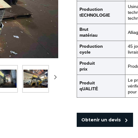
Usina
Production
techn
tECHNOLOGIE
techn
Brut
Allia
matériau
Production
45 jo
cycle
livra
Produit
Produ
prix
Le pr
Produit
vérif
qUALITÉ
pour 
Obtenir un devis