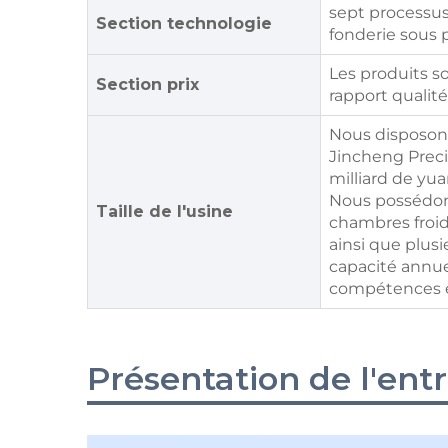
sept processus
Section technologie
fonderie sous 
Les produits so
Section prix
rapport qualité
Nous disposons
Jincheng Precis
milliard de yua
Nous possédon
Taille de l'usine
chambres froid
ainsi que plus
capacité annue
compétences e
Présentation de l'ent