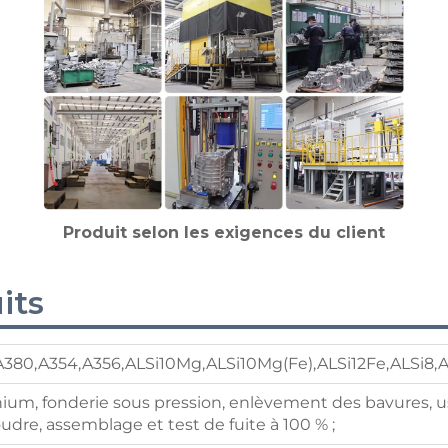
Produit selon les exigences du client
its
380,A354,A356,ALSi10Mg,ALSi10Mg(Fe),ALSi12Fe,ALSi8,
ium, fonderie sous pression, enlèvement des bavures, u
udre, assemblage et test de fuite à 100 % ;