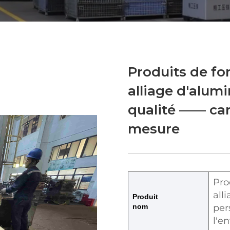
Produits de fo
alliage d'alum
qualité —— car
mesure
Pro
all
Produit
nom
per
l'e