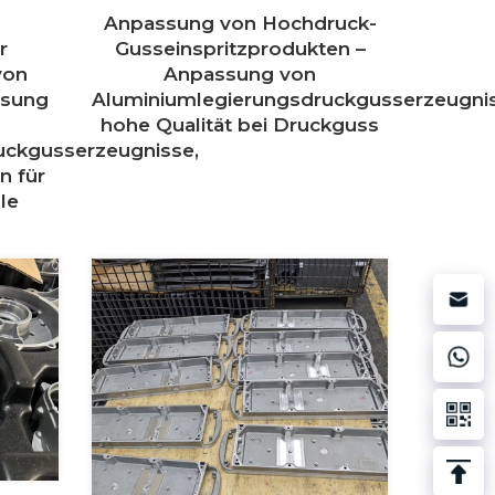
Anpassung von Hochdruck-
r
Gusseinspritzprodukten –
von
Anpassung von
ssung
Aluminiumlegierungsdruckgusserzeugni
hohe Qualität bei Druckguss
uckgusserzeugnisse,
n für
le