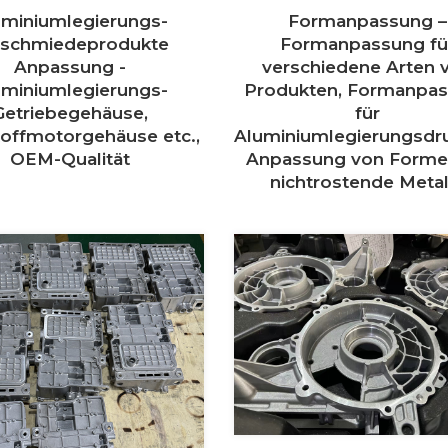
uminiumlegierungs-
Formanpassung –
eschmiedeprodukte
Formanpassung fü
Anpassung -
verschiedene Arten 
uminiumlegierungs-
Produkten, Formanpa
Getriebegehäuse,
für
toffmotorgehäuse etc.,
Aluminiumlegierungsdr
OEM-Qualität
Anpassung von Forme
nichtrostende Metal