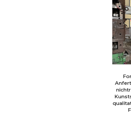
Fo
Anfer
nicht
Kunsts
qualita