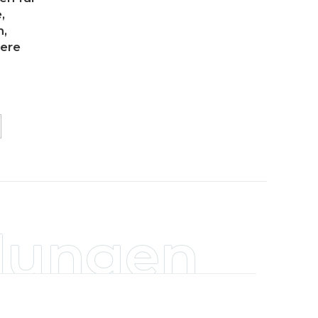
,
,
dere
dungen