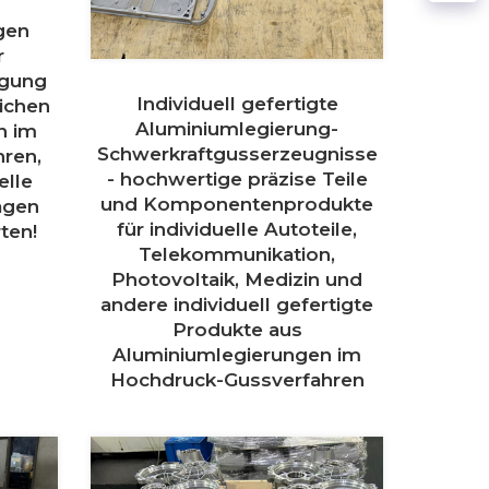
gen
r
igung
Individuell gefertigte
ichen
Aluminiumlegierung-
n im
Schwerkraftgusserzeugnisse
ren,
- hochwertige präzise Teile
elle
und Komponentenprodukte
ragen
für individuelle Autoteile,
ten!
Telekommunikation,
Photovoltaik, Medizin und
andere individuell gefertigte
Produkte aus
Aluminiumlegierungen im
Hochdruck-Gussverfahren