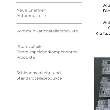
Al
Neue Energien
Di
Automobilteile
Al
Kommunikationsteileprodukte
Krafts
Photovoltaik-
Energiespeicherkomponenten
Produkte
Schienenverkehr- und
Standardteileprodukte