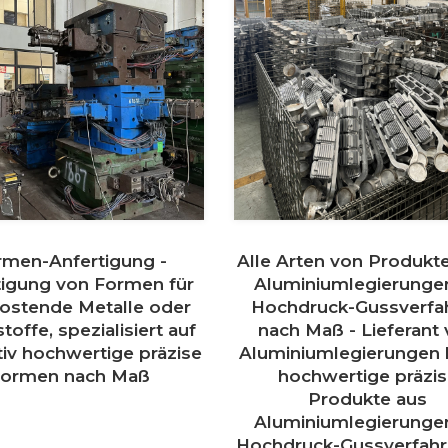
rmen-Anfertigung -
Alle Arten von Produkt
tigung von Formen für
Aluminiumlegierunge
rostende Metalle oder
Hochdruck-Gussverfa
toffe, spezialisiert auf
nach Maß - Lieferant
tiv hochwertige präzise
Aluminiumlegierungen 
Formen nach Maß
hochwertige präzi
Produkte aus
Aluminiumlegierunge
Hochdruck-Gussverfahr