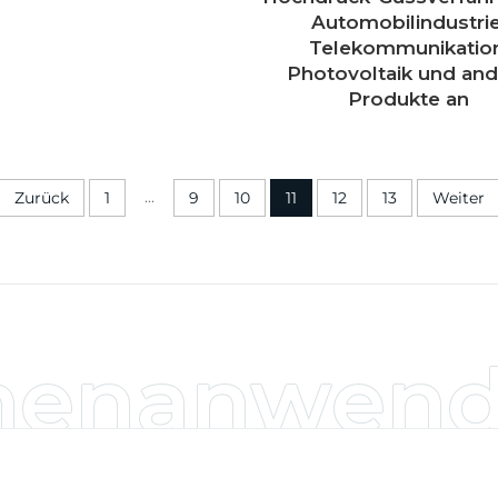
Automobilindustrie
Telekommunikation
Photovoltaik und an
Produkte an
...
Zurück
1
9
10
11
12
13
Weiter
henanwen