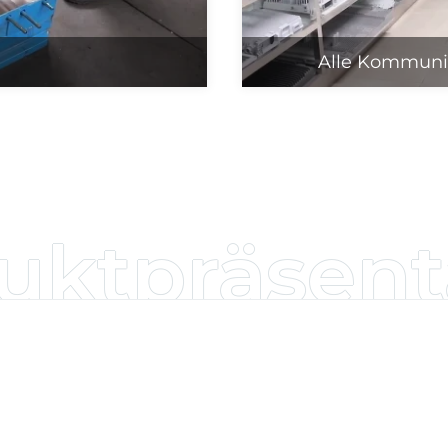
Alle Kommuni
uktpräsent