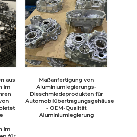
en aus
Maßanfertigung von
n im
Aluminiumlegierungs-
hren
Dieschmiedeprodukten für
 von
Automobilübertragungsgehäuse
bietet
- OEM-Qualität
se
Aluminiumlegierung
n im
en für