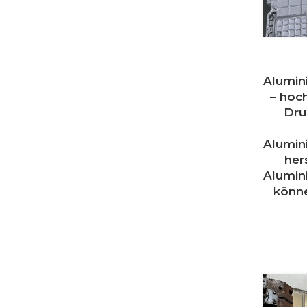
Alumin
– hoc
Dru
Alumin
hers
Alumin
könn