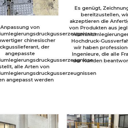
Es genügt, Zeichnun
bereitzustellen, wi
akzeptieren die Anfert
Anpassung von
von Produkten aus jegl
iumlegierungsdruckgusserzeugnissen
Aluminiumlegierunge
hwertiger chinesischer
Hochdruck-Gussverfah
ckgusslieferant, der
wir haben profession
angepasste
Ingenieure, die alle F
iumlegierungsdruckgusserzeugnisse
der Kunden beantwor
tellt, alle Arten von
iumlegierungsdruckgusserzeugnissen
en angepasst werden