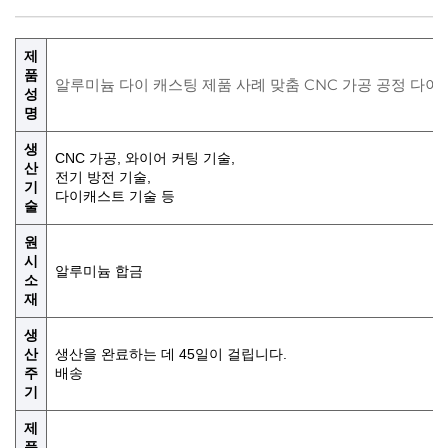
제
품
알루미늄 다이 캐스팅 제품 사례 맞춤 CNC 가공 공정 다이 
성
명
생
CNC 가공, 와이어 커팅 기술,
산
전기 방전 기술,
기
다이캐스트 기술 등
술
원
시
알루미늄 합금
소
재
생
산
생산을 완료하는 데 45일이 걸립니다.
주
배송
기
제
품