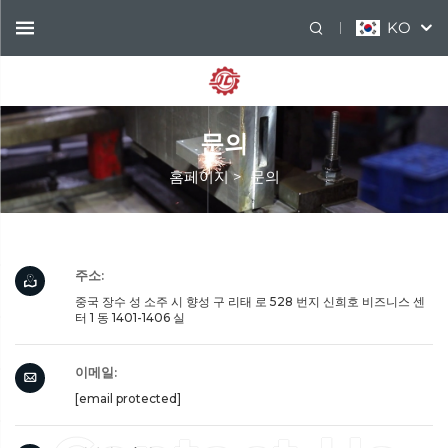
KO
문의
홈페이지
>
문의
주소:
중국 장수 성 소주 시 향성 구 리태 로 528 번지 신희호 비즈니스 센
터 1 동 1401-1406 실
이메일:
[email protected]