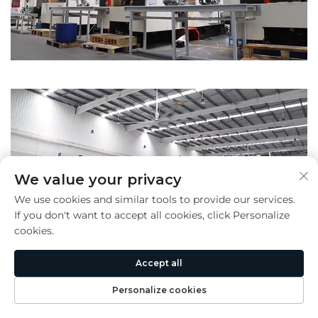
We value your privacy
We use cookies and similar tools to provide our services.
If you don't want to accept all cookies, click Personalize
cookies.
Accept all
기계 이름
CNC 머시닝 센터 장비 (수평식)
Personalize cookies
1.가공 안정성과 정확도 향상