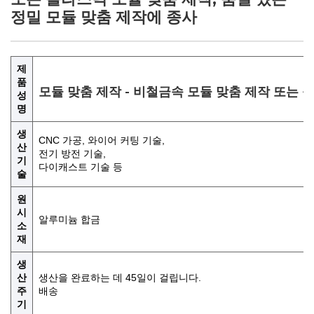
정밀 모듈 맞춤 제작에 종사
제
품
모듈 맞춤 제작 - 비철금속 모듈 맞춤 제작 또는 
성
명
생
CNC 가공, 와이어 커팅 기술,
산
전기 방전 기술,
기
다이캐스트 기술 등
술
원
시
알루미늄 합금
소
재
생
산
생산을 완료하는 데 45일이 걸립니다.
주
배송
기