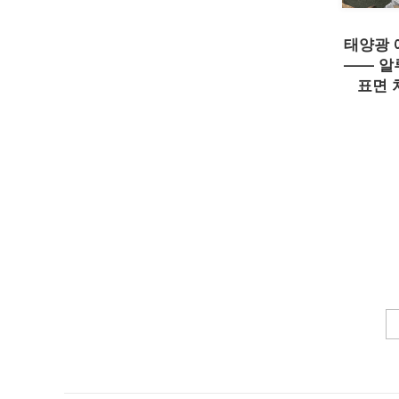
태양광 
—— 알
표면 