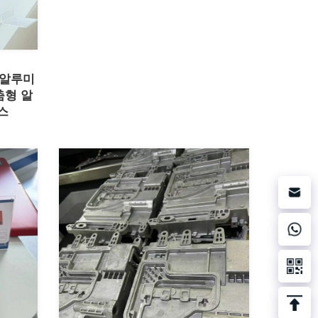
 알루미
춤형 알
스