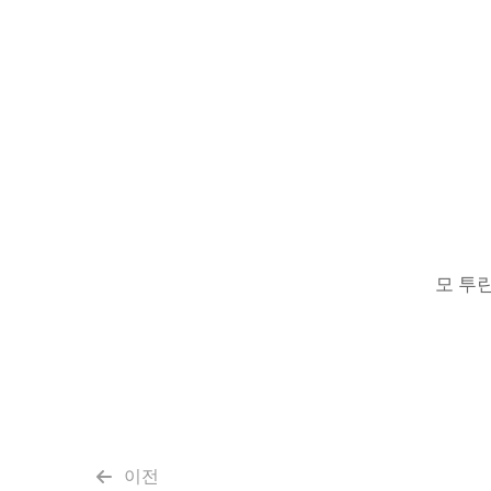
모 투린
이전