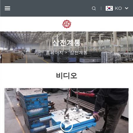
KO
삼전계통
홈페이지
>
삼전계통
비디오