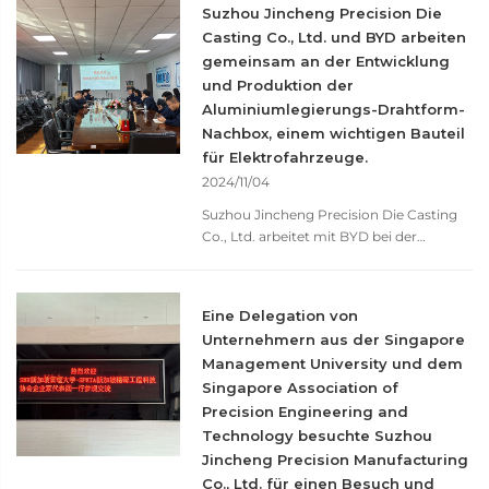
Suzhou Jincheng Precision Die
Errungenschaften. Die Messe fand im
Casting Co., Ltd. und BYD arbeiten
Tokyo International Exhibition Centre (T...
gemeinsam an der Entwicklung
statt).
und Produktion der
Aluminiumlegierungs-Drahtform-
Nachbox, einem wichtigen Bauteil
für Elektrofahrzeuge.
2024/11/04
Suzhou Jincheng Precision Die Casting
Co., Ltd. arbeitet mit BYD bei der
Fertigung von Aluminiumlegierungs-
Drahtform-Zahnradkästen zusammen,
um die Nachfrage nach leichten und
Eine Delegation von
hochfesten Materialien in der
Unternehmern aus der Singapore
Elektrofahrzeug-Industrie zu decken. Mit
Management University und dem
seiner fortschrittlichen
Singapore Association of
Drahtformtechnologie für
Aluminiumlegierungen und ihrer starken
Precision Engineering and
Produktionskapazität hat Jincheng
Technology besuchte Suzhou
Precision sich zu einem der wichtigsten
Jincheng Precision Manufacturing
Zulieferer in BYDs Lieferkette entwickelt.
Co., Ltd. für einen Besuch und