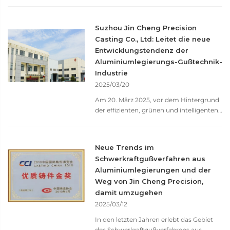
Fertigungsindustrie verfügt Suzhou
Jincheng Precision Casting Co. (im
Folgenden als „Suzhou Jincheng“
Suzhou Jin Cheng Precision
bezeichnet) dank ihres technologischen
Casting Co., Ltd: Leitet die neue
Kernvorteils im Bereich der... über
Entwicklungstendenz der
einzigartige Wettbewerbsvorteile.
Aluminiumlegierungs-Gußtechnik-
Industrie
2025/03/20
Am 20. März 2025, vor dem Hintergrund
der effizienten, grünen und intelligenten
Transformation der globalen
Fertigungsindustrie, hat die
Aluminiumlegierungs-Gußtechnologie
Neue Trends im
dank ihrer Vorteile von Leichtgewicht,
Schwerkraftgußverfahren aus
hoher Festigkeit und Umweltschutz den
Aluminiumlegierungen und der
Durchbruch geschafft...
Weg von Jin Cheng Precision,
damit umzugehen
2025/03/12
In den letzten Jahren erlebt das Gebiet
des Schwerkraftgußverfahrens aus