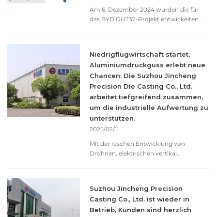
Am 6. Dezember 2024 wurden die für
das BYD DHT32-Projekt entwickelten
4000-Tonnen-Werkzeuge, die von
Jincheng Company eigenständig
erforscht und entwickelt wurden,
Niedrigflugwirtschaft startet,
erfolgreich in Xuzhou Jincheng in die
Aluminiumdruckguss erlebt neue
Probebetriebsphase eingeführt. BYD
Chancen: Die Suzhou Jincheng
führt in der DHT-Technologie im Inland
Precision Die Casting Co., Ltd.
an, seine „duale Motor DHT Hy...“-
Technologie hat sich als bahnbrechend
arbeitet tiefgreifend zusammen,
erwiesen.
um die industrielle Aufwertung zu
unterstützen.
2025/02/11
Mit der raschen Entwicklung von
Drohnen, elektrischen vertikal
startenden und landenden Fahrzeugen
und anderen Niedrigflugfahrzeugen ist
die Niedrigflugwirtschaft zu einem neuen
Suzhou Jincheng Precision
Triebwerk des weltweiten
Casting Co., Ltd. ist wieder in
Wirtschaftswachstums geworden.
Betrieb, Kunden sind herzlich
Aluminiumlegierungsdruckgusserzeugni