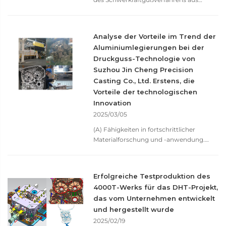
Aluminiumlegierungen eine tiefe
Veränderung, wobei viele Trends
allmählich sichtbar werden. In Bezug auf
Analyse der Vorteile im Trend der
Materialinnovationen steigt mit der
Aluminiumlegierungen bei der
Erhöhung der
Druckguss-Technologie von
Produktleistungsanforderungen in
Suzhou Jin Cheng Precision
verschiedenen Industrien die Nachfrage
nach neuen...
Casting Co., Ltd. Erstens, die
Vorteile der technologischen
Innovation
2025/03/05
(A) Fähigkeiten in fortschrittlicher
Materialforschung und -anwendung.
Suzhou Gold Cheng folgt eng dem Trend
der Forschung und Entwicklung
hochleistungsfähiger
Erfolgreiche Testproduktion des
Aluminiumlegierungen. Das
4000T-Werks für das DHT-Projekt,
Unternehmen hat eine spezialisierte
das vom Unternehmen entwickelt
Materialforschungsabteilung
und hergestellt wurde
eingerichtet...
2025/02/19