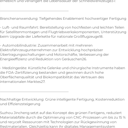
erheblich und verlängert die Lebensdauer der Schneidwerkzeuge37.
________________________________________
Branchenanwendung: Tiefgehendes Enablement hochwertiger Fertigung
- Luft- und Raumfahrt: Bereitstellung von hochfesten und leichten Teilen
für Satellitenmontagen und Flugtriebwerkskomponenten, Unterstützung
beim Upgrade der Lieferkette für nationale Großflugzeuge18.
- Automobilindustrie: Zusammenarbeit mit mehreren
Elektrofahrzeugunternehmen zur Entwicklung hochpräziser
Übertragungsschaltungen und Motorschäfte, Verbesserung der
Energieeffizienz und Reduktion von Geräuschen26.
- Medizingeräte: Künstliche Gelenke und chirurgische Instrumente haben
die FDA-Zertifizierung bestanden und gewinnen durch hohe
Oberflächenqualität und Biokompatibilität das Vertrauen des
internationalen Marktes27.
________________________________________
Nachhaltige Entwicklung: Grüne intelligente Fertigung, Kostenreduktion
und Effizienzsteigerung
Suzhou Jincheng setzt auf das Konzept des grünen Fertigens, reduziert
Materialabfälle durch die Optimierung von CNC-Prozessen um bis zu 15 %
und recycelt Ressourcen mit Technologien zur Rückgewinnung von
Restmaterialien. Gleichzeitig kann ihr digitales Managementsystem