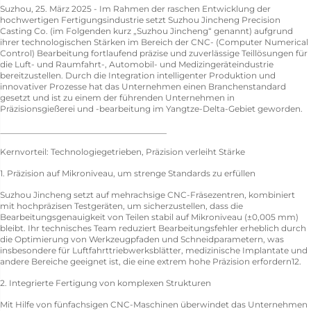
Suzhou, 25. März 2025 - Im Rahmen der raschen Entwicklung der
hochwertigen Fertigungsindustrie setzt Suzhou Jincheng Precision
Casting Co. (im Folgenden kurz „Suzhou Jincheng“ genannt) aufgrund
ihrer technologischen Stärken im Bereich der CNC- (Computer Numerical
Control) Bearbeitung fortlaufend präzise und zuverlässige Teillösungen für
die Luft- und Raumfahrt-, Automobil- und Medizingeräteindustrie
bereitzustellen. Durch die Integration intelligenter Produktion und
innovativer Prozesse hat das Unternehmen einen Branchenstandard
gesetzt und ist zu einem der führenden Unternehmen in
Präzisionsgießerei und -bearbeitung im Yangtze-Delta-Gebiet geworden.
________________________________________
Kernvorteil: Technologiegetrieben, Präzision verleiht Stärke
1. Präzision auf Mikroniveau, um strenge Standards zu erfüllen
Suzhou Jincheng setzt auf mehrachsige CNC-Fräsezentren, kombiniert
mit hochpräzisen Testgeräten, um sicherzustellen, dass die
Bearbeitungsgenauigkeit von Teilen stabil auf Mikroniveau (±0,005 mm)
bleibt. Ihr technisches Team reduziert Bearbeitungsfehler erheblich durch
die Optimierung von Werkzeugpfaden und Schneidparametern, was
insbesondere für Luftfahrttriebwerksblätter, medizinische Implantate und
andere Bereiche geeignet ist, die eine extrem hohe Präzision erfordern12.
2. Integrierte Fertigung von komplexen Strukturen
Mit Hilfe von fünfachsigen CNC-Maschinen überwindet das Unternehmen