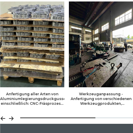
Werkzeuganpassung -
Anfertigung aller Arten von
Anfertigung von verschiedenen
Aluminiumlegierungsdruckgusserzeugnissen
Werkzeugprodukten,
einschließlich: CNC-Fräsprozess,
einschließlich
Formenanpassung, Dichtetest,
Automotorengehäuse,
3D-Koordinatenmessung,
Getriebegehäuse für
Infiltrationstestgerät etc.
Elektrofahrzeuge,
Speicherbauteile für
Photovoltaik usw.