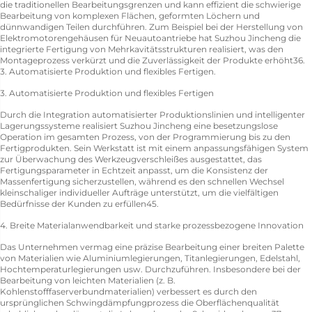
die traditionellen Bearbeitungsgrenzen und kann effizient die schwierige
Bearbeitung von komplexen Flächen, geformten Löchern und
dünnwandigen Teilen durchführen. Zum Beispiel bei der Herstellung von
Elektromotorengehäusen für Neuautoantriebe hat Suzhou Jincheng die
integrierte Fertigung von Mehrkavitätsstrukturen realisiert, was den
Montageprozess verkürzt und die Zuverlässigkeit der Produkte erhöht36.
3. Automatisierte Produktion und flexibles Fertigen.
3. Automatisierte Produktion und flexibles Fertigen
Durch die Integration automatisierter Produktionslinien und intelligenter
Lagerungssysteme realisiert Suzhou Jincheng eine besetzungslose
Operation im gesamten Prozess, von der Programmierung bis zu den
Fertigprodukten. Sein Werkstatt ist mit einem anpassungsfähigen System
zur Überwachung des Werkzeugverschleißes ausgestattet, das
Fertigungsparameter in Echtzeit anpasst, um die Konsistenz der
Massenfertigung sicherzustellen, während es den schnellen Wechsel
kleinschaliger individueller Aufträge unterstützt, um die vielfältigen
Bedürfnisse der Kunden zu erfüllen45.
4. Breite Materialanwendbarkeit und starke prozessbezogene Innovation
Das Unternehmen vermag eine präzise Bearbeitung einer breiten Palette
von Materialien wie Aluminiumlegierungen, Titanlegierungen, Edelstahl,
Hochtemperaturlegierungen usw. Durchzuführen. Insbesondere bei der
Bearbeitung von leichten Materialien (z. B.
Kohlenstofffaserverbundmaterialien) verbessert es durch den
ursprünglichen Schwingdämpfungprozess die Oberflächenqualität