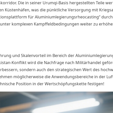
orridor. Die in seiner Urumqi-Basis hergestellten Teile we
i den Küstenhäfen, was die pünktliche Versorgung mit Krieg
ionsplattform für Aluminiumlegierungsrheocasting“ durc
le unter komplexen Kampffeldbedingungen weiter zu erhöhe
fahrung und Skalenvorteil im Bereich der Aluminiumlegieru
stan-Konflikt wird die Nachfrage nach Militärhandel geför
rbessern, sondern auch den strategischen Wert des hochwe
nehmen möglicherweise die Anwendungsbereiche in der Luf
hnische Position in der Wertschöpfungskette festigen!