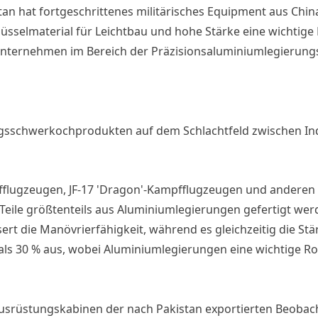
stan hat fortgeschrittenes militärisches Equipment aus Ch
üsselmaterial für Leichtbau und hohe Stärke eine wichtig
Unternehmen im Bereich der Präzisionsaluminiumlegierung
sschwerkochprodukten auf dem Schlachtfeld zwischen Ind
mpfflugzeugen, JF-17 'Dragon'-Kampfflugzeugen und andere
eile größtenteils aus Aluminiumlegierungen gefertigt werd
t die Manövrierfähigkeit, während es gleichzeitig die Stä
ls 30 % aus, wobei Aluminiumlegierungen eine wichtige Rol
n Ausrüstungskabinen der nach Pakistan exportierten Beo