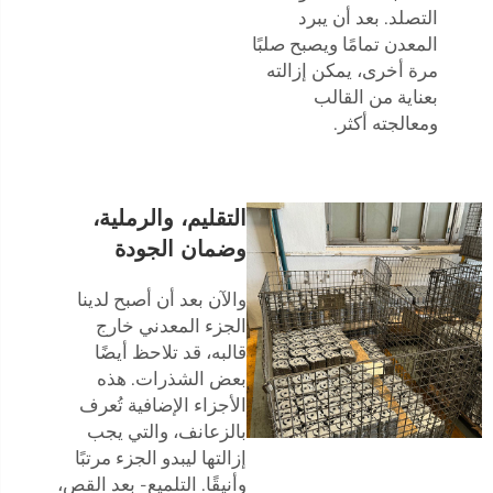
التصلد. بعد أن يبرد
المعدن تمامًا ويصبح صلبًا
مرة أخرى، يمكن إزالته
بعناية من القالب
ومعالجته أكثر.
التقليم، والرملية،
وضمان الجودة
والآن بعد أن أصبح لدينا
الجزء المعدني خارج
قالبه، قد تلاحظ أيضًا
بعض الشذرات. هذه
الأجزاء الإضافية تُعرف
بالزعانف، والتي يجب
إزالتها ليبدو الجزء مرتبًا
وأنيقًا. التلميع- بعد القص،