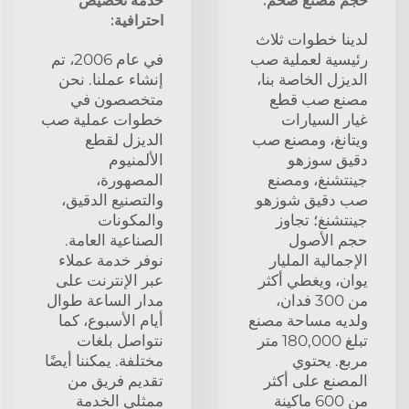
حجم مصنع ضخم:
خدمة تخصيص
احترافية:
لدينا خطوات ثلاث
رئيسية لعملية صب
في عام 2006، تم
الديزل الخاصة بنا،
إنشاء عملنا. نحن
مصنع صب قطع
متخصصون في
غيار السيارات
خطوات عملية صب
ويتانغ، ومصنع صب
الديزل لقطع
دقيق سوزهو
الألمنيوم
جينتشنغ، ومصنع
المصهورة،
صب دقيق شوزهو
والتصنيع الدقيق،
جينتشنغ؛ تجاوز
والمكونات
حجم الأصول
الصناعية العامة.
الإجمالية المليار
نوفر خدمة عملاء
يوان، ويغطي أكثر
عبر الإنترنت على
من 300 فدان،
مدار الساعة طوال
ولديه مساحة مصنع
أيام الأسبوع، كما
تبلغ 180,000 متر
نتواصل بلغات
مربع. يحتوي
مختلفة. يمكننا أيضًا
المصنع على أكثر
تقديم فريق من
من 600 ماكينة
ممثلي الخدمة