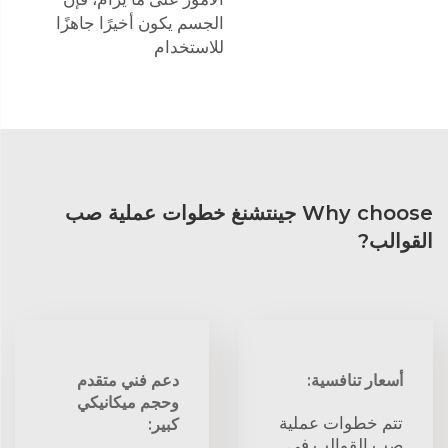
الجسم يكون أخيرًا جاهزًا
للاستخدام
Why choose جينتشنغ خطوات عملية صب
القوالب?
أسعار تنافسية:
دعم فني متقدم
وحجم ميكانيكي
تتم خطوات عملية
كبير:
صب القوالب في