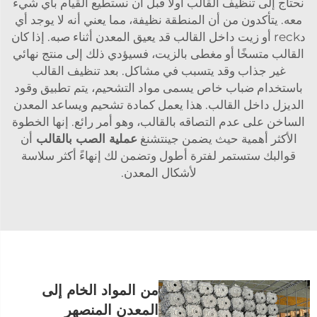
نحتاج إلى تنظيف القالب أولاً قبل أن نستطيع القيام بأي شيء
معه. يتأكدون من أن المنطقة نظيفة، مما يعني أنه لا يوجد أي
دreck أو زيت داخل القالب قد يعيق المعدن أثناء صبه. إذا كان
القالب متسخًا أو مغطى بالزيت، فسيؤدي ذلك إلى منتج نهائي
غير جذاب وقد يتسبب في مشاكل. بعد تنظيف القالب
باستخدام ضباب خاص يسمى مواد التشحيم، يتم تطبيق وقود
الديزل داخل القالب. هذا يعمل كمادة تشحيم ويساعد المعدن
الساخن على عدم التصاقه بالقالب، وهو أمر رائع. إنها الخطوة
الأكثر أهمية حيث يضمن جينتشنغ
عملية الصب بالقالب
أن
قوالبك ستستمر لفترة أطول وتضمن لك إنهاءً أكثر سلاسة
لأشكال المعدن.
من المواد الخام إلى
المعدن المنصهر