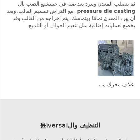
ثم يتصلب المعدن ويبرد بعد صبه في جينتشنغ
الصب بال
pressure die casting
, مع افتراض تصميم القالب. وبعد
أن يبرد المعدن تمامًا ويتماسك، يتم إخراجه من القالب وقد
يخضع لعمليات إضافية مثل تنعيم الحواف أو التلميع.
غلاف محرك مجمع من السبائك الألومنيوم ذو الجودة العالية OEM مناسب للموردين الكبار للمشتريات
التنظيف وال윤iversal