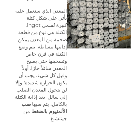
المعدن الذي سنعمل عليه
يأتي على شكل كتلة
كبيرة تُسمى ingot.
الكتلة هي نوع من قطعة
ضخمة من المعدن يمكن
إذابتها ببساطة. يتم وضع
الكتلة في فرن خاص
وتسخينها حتى يصبح
المعدن سائلاً حارًا. أولاً
وقبل كل شيء، يجب أن
يكون الحرارة شديدة؛ وإلا
لن يتحول المعدن الصلب
إلى سائل. بعد إذابة الكتلة
بالكامل، يتم صبها
صب
الألمنيوم بالضغط
من
جينتشنغ.