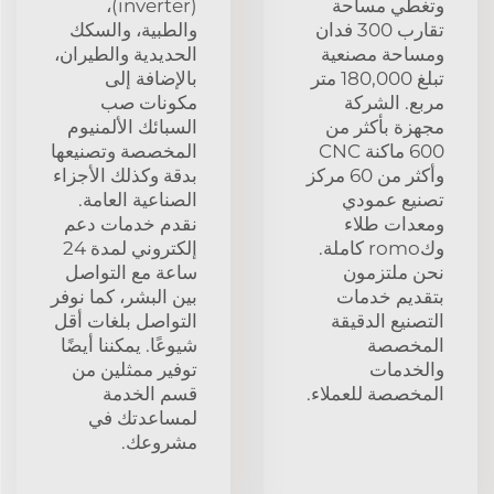
وتغطي مساحة
(inverter)،
تقارب 300 فدان
والطبية، والسكك
ومساحة مصنعية
الحديدية والطيران،
تبلغ 180,000 متر
بالإضافة إلى
مربع. الشركة
مكونات صب
مجهزة بأكثر من
السبائك الألمنيوم
600 ماكنة CNC
المخصصة وتصنيعها
وأكثر من 60 مركز
بدقة وكذلك الأجزاء
تصنيع عمودي
الصناعية العامة.
ومعدات طلاء
نقدم خدمات دعم
وكromo كاملة.
إلكتروني لمدة 24
نحن ملتزمون
ساعة مع التواصل
بتقديم خدمات
بين البشر، كما نوفر
التصنيع الدقيقة
التواصل بلغات أقل
المخصصة
شيوعًا. يمكننا أيضًا
والخدمات
توفير ممثلين من
المخصصة للعملاء.
قسم الخدمة
لمساعدتك في
مشروعك.