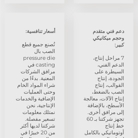
دعم فني متقدم
أسعار تنافسية:
وحجم ميكانيكي
تُصنع جميع قطع
كبير:
الصب بال
7 مراحل إنتاج،
pressure die
الدعم الفني،
casting في
السيطرة على
مرافق الشركات
الجودة، إنتاج
المعنية. بدءًا من
القوالب، إنتاج
شراء المواد الخام
الصب بالضغط،
وحتى العمليات
إنتاج الآلات، معالجة
الإضافية والخدمات
الأسطح، بالإضافة
الإنتاجية، نحن
إلى مرافق أخرى.
نمتلك معلومات
تجهز شركتنا بـ 60
تسعير مفصلة.
خط إنتاج
شركتنا لديها أكثر
أوتوماتيكي بالكامل
من 20 خبيرًا في