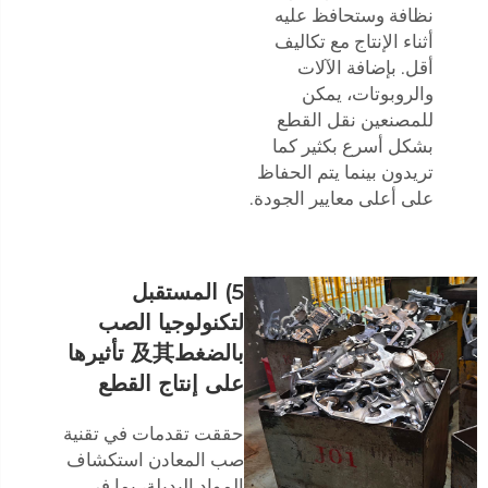
نظافة وستحافظ عليه
أثناء الإنتاج مع تكاليف
أقل. بإضافة الآلات
والروبوتات، يمكن
للمصنعين نقل القطع
بشكل أسرع بكثير كما
تريدون بينما يتم الحفاظ
على أعلى معايير الجودة.
5) المستقبل
لتكنولوجيا الصب
بالضغط及其 تأثيرها
على إنتاج القطع
حققت تقدمات في تقنية
صب المعادن استكشاف
المواد البديلة، بما في