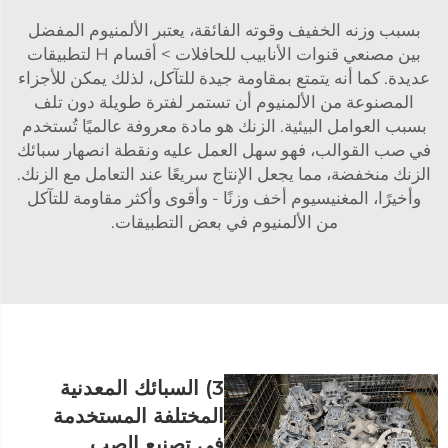
بسبب وزنه الخفيف وقوته الفائقة، يعتبر الألمنيوم المفضل
بين مصنعي قنوات الأنابيب للحافلات > أقسام H لتطبيقات
عديدة. كما أنه يتمتع بمقاومة جيدة للتآكل، لذلك يمكن للأجزاء
المصنوعة من الألمنيوم أن تستمر لفترة طويلة دون تلف
بسبب العوامل البيئية. الزنك هو مادة معروفة عالميًا تُستخدم
في صب القوالب، فهو سهل العمل عليه ونقطة انصهار سبائك
الزنك منخفضة، مما يجعل الإنتاج سريعًا عند التعامل مع الزنك.
وأخيرًا، المغنيسيوم أخف وزنًا - وأقوى وأكثر مقاومة للتآكل
من الألمنيوم في بعض التطبيقات.
3) السبائك المعدنية
المختلفة المستخدمة
في تصنيع الصب