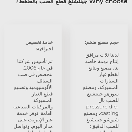
Why choose جينتشنغ قطع الصب بالضغط?
حجم مصنع ضخم:
خدمة تخصيص
احترافية:
لدينا ثلاث مرافق
إنتاج مهمة خاصة
تم تأسيس شركتنا
بنا، مصنع ويتانغ
في عام 2006.
لقطع غيار
نتخصص في صب
السيارات
السبائك
المسبوكة، ومصنع
الألومنيومية وتصنيع
سوزهو جينتشنغ
قطع الغيار
للصب بال
المسبوكة
pressure die-
والمركبات الصناعية
casting، ومصنع
العامة. نوفر خدمة
شيوشو جينتشنغ
عبر الإنترنت على
للصب الدقيق؛
مدار اليوم، ونواصل