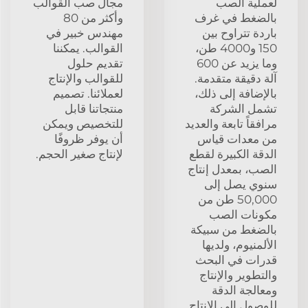
لعملية الصب
مجال صب القوالب
بالضغط في غرف
وأكثر من 80
باردة تتراوح بين
مهندس خبير في
150 و4000 طن،
القوالب. يمكننا
وما يزيد عن 600
تقديم حلول
آلة دقيقة متقدمة.
للقوالب والإنتاج
بالإضافة إلى ذلك،
لعملائنا. تصميم
تشمل الشركة
منتجاتنا قابل
مرافقاً تابعة والعديد
للتخصيص ويمكن
من معدات قياس
أن يوفر ظروفًا
الدقة الكبيرة لقطع
لإنتاج صغير الحجم.
الصب، بمعدل إنتاج
سنوي يصل إلى
50,000 طن من
مكونات الصب
بالضغط من سبيكة
الألمنيوم، ولديها
قدرات في البحث
والتطوير والإنتاج
ومعالجة الدقة
للوصول إلى الإنتاج