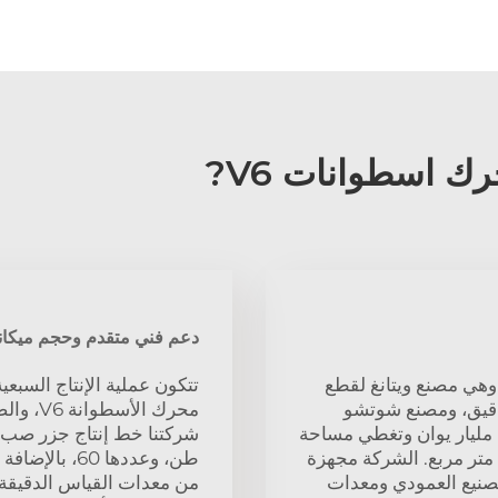
دعم فني متقدم وحجم ميكاني
ا ثلاث منشآت إنتاجية خاصة بنا لمحركات V6، وهي مصنع ويتانغ لقطع
تتكون عملية الإنتاج السبع
دقيق، ومصنع شوتشو
 مليار يوان وتغطي مساحة
تقارب 300 فدان ومساحة مصنعية تبلغ 180,000 متر مربع. الشركة مجهزة
CNC وأكثر من 60 مركزًا للتصنيع العمودي ومعدات
من معدات القياس الدقيقة 