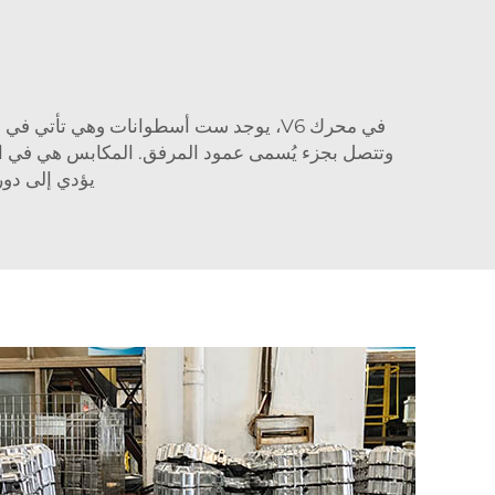
في محرك V6، يوجد ست أسطوانات وهي تأتي في مجموعتين من ثلاث؛ مما يشكل هذا الشكل V. تلك
وتتصل بجزء يُسمى عمود المرفق. المكابس هي في الو
يؤدي إلى دور