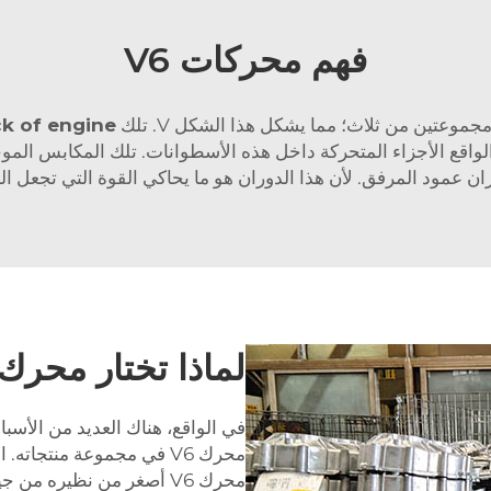
فهم محركات V6
ck of engine
اقع الأجزاء المتحركة داخل هذه الأسطوانات. تلك المكابس المو
ان عمود المرفق. لأن هذا الدوران هو ما يحاكي القوة التي تجعل ال
لماذا تختار محرك 
في الواقع، هناك العديد من الأسب
محرك V6 في مجموعة منتجات
محرك V6 أصغر من نظيره من جينتشنغ.