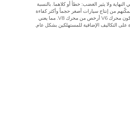
ي النهاية ولا يثير الغضب: خطأ أو كلاهما. بالنسبة
مكّنهم من إنتاج سيارات أصغر حجماً وأكثر كفاءة
دون نقصان في القوة. وعادة ما يكون محرك V6 أرخص من محرك V8. مما يعني