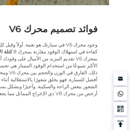
فوائد تصميم محرك V6
كفاءة في استهلاك الوقود مقارنة بمحرك 8
كتلة ا
بمحرك V6 تقديم المزيد من الأميال على وقودك 
الأكثر شيوعًا من استخدام الوقود الممتاز هي تحسي
أفضل للسيارة. فهو يخلق شعورًا بالاستقلالية أثناء
أرخص من محرك V8 ذي الإخراج المماثل مما يجعلها أكثر اfordability.