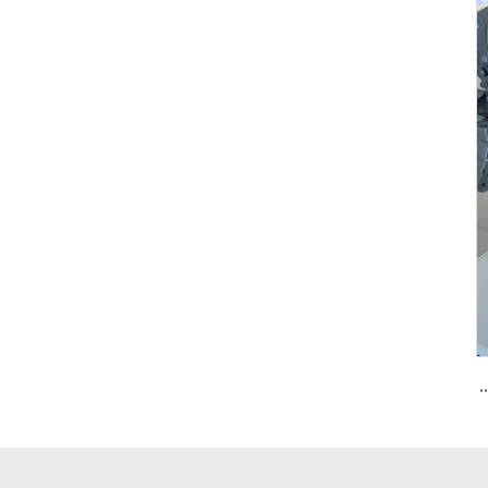
ومنيوم ذو الجودة العالية OEM مناسب للموردين الكبار للمشتريات