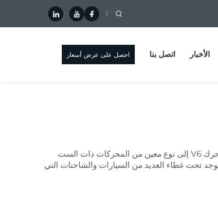
الأخبار
اتصل بنا
احصل على عرض أسعار
محرك V6 - هل سمعت عنه؟ المحركات هي أشياء مفيدة جدًا، بدونها لا يمكن للمعدات أن تعمل وهي توفر القوة. يشير محرك V6 إلى نوع معين من المحركات ذات الست
يوجد تحت غطاء العديد من السيارات والشاحنات التي