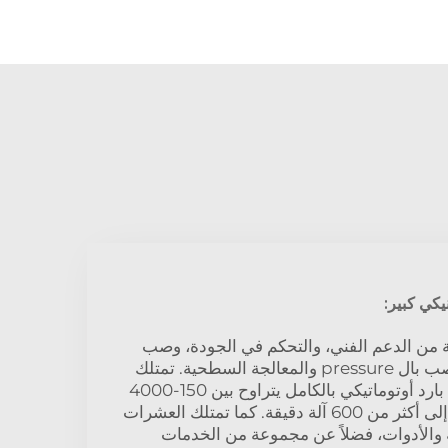
كي كبير:
ية من الدعم الفني، والتحكم في الجودة، وصب
محرك الأسطوانة V6، والصب بال pressure والمعالجة السطحية. تمتلك
شركتنا خط إنتاج جزر صب بارد أوتوماتيكي بالكامل يتراوح بين 150-4000
طن، وعددها 60، بالإضافة إلى أكثر من 600 آلة دقيقة. كما تمتلك العشرات
والأدوات، فضلاً عن مجموعة من الخدمات