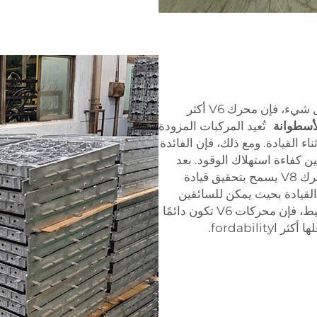
وجود محرك V6 في سيارتك هو نعمة. أولاً وقبل كل شيء، فإن محرك V6 أكثر
لأسطوانة
تُعيد المركبات المزودة
أثناء القيادة. ومع ذلك، فإن الفائدة
ن كفاءة استهلاك الوقود. بعد
ذلك، الفارق في الوزن والحجم بين محرك V6 ومحرك V8 يسمح بتحقيق قيادة
 القيادة بحيث يمكن للسائقين
الشعور ببعض الراحة والسكينة. وأخيرًا وبشكل بسيط، فإن محركات V6 تكون دائمًا