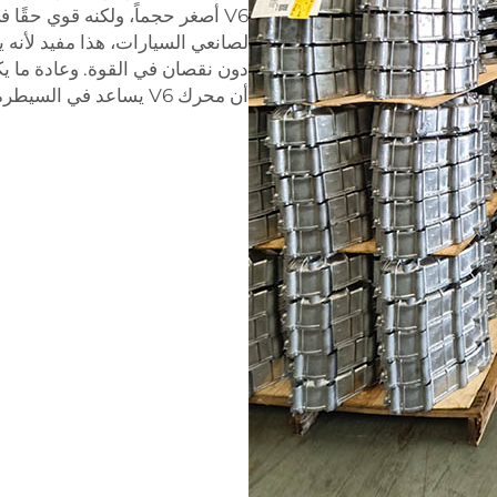
V6 أصغر حجماً، ولكنه قوي حقًا ف
لصانعي السيارات، هذا مفيد لأنه ي
أن محرك V6 يساعد في السيطرة على التكاليف الإضافية للمستهلكين بشكل عام.