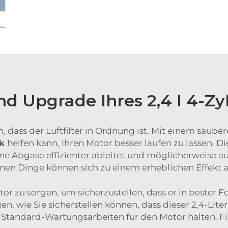
fbauverkleidung aus Aluminiumlegierung für OEM-Güte, geeignet für den Einkauf bei großen Lieferanten
 Upgrade Ihres 2,4 l 4-Zy
, dass der Luftfilter in Ordnung ist. Mit einem saubere
ck
helfen kann, Ihren Motor besser laufen zu lassen. 
ne Abgase effizienter ableitet und möglicherweise au
inen Dinge können sich zu einem erheblichen Effekt
r zu sorgen, um sicherzustellen, dass er in bester F
n, wie Sie sicherstellen können, dass dieser 2,4-Lite
 Standard-Wartungsarbeiten für den Motor halten. Fi