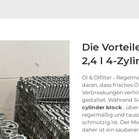
Die Vorteil
2,4 l 4-Zyl
Öl & Ölfilter - Regelm
daran, dass frisches Ö
Verbreakungen verhin
gestaltet. Während Si
cylinder block
, über
regelmäßig und tausc
schmutzig ist. Der Mo
daher ist ein sauberer 