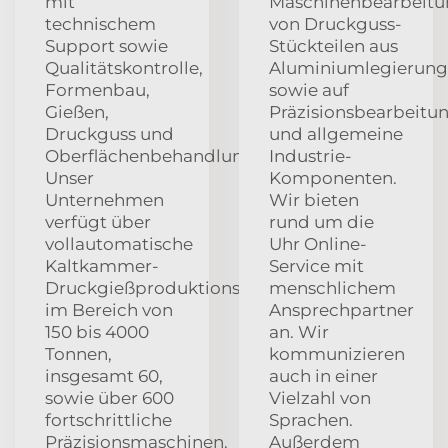
mit
Maschinenbearbeit
technischem
von Druckguss-
Support sowie
Stückteilen aus
Qualitätskontrolle,
Aluminiumlegierun
Formenbau,
sowie auf
Gießen,
Präzisionsbearbeitu
Druckguss und
und allgemeine
Oberflächenbehandlung.
Industrie-
Unser
Komponenten.
Unternehmen
Wir bieten
verfügt über
rund um die
vollautomatische
Uhr Online-
Kaltkammer-
Service mit
Druckgießproduktionslinien
menschlichem
im Bereich von
Ansprechpartner
150 bis 4000
an. Wir
Tonnen,
kommunizieren
insgesamt 60,
auch in einer
sowie über 600
Vielzahl von
fortschrittliche
Sprachen.
Präzisionsmaschinen.
Außerdem