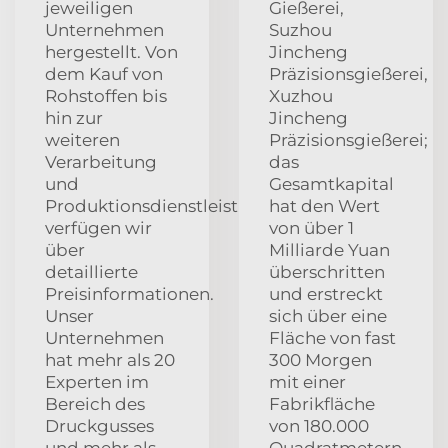
jeweiligen
Gießerei,
Unternehmen
Suzhou
hergestellt. Von
Jincheng
dem Kauf von
Präzisionsgießerei,
Rohstoffen bis
Xuzhou
hin zur
Jincheng
weiteren
Präzisionsgießerei;
Verarbeitung
das
und
Gesamtkapital
Produktionsdienstleistungen
hat den Wert
verfügen wir
von über 1
über
Milliarde Yuan
detaillierte
überschritten
Preisinformationen.
und erstreckt
Unser
sich über eine
Unternehmen
Fläche von fast
hat mehr als 20
300 Morgen
Experten im
mit einer
Bereich des
Fabrikfläche
Druckgusses
von 180.000
und mehr als
Quadratmetern.