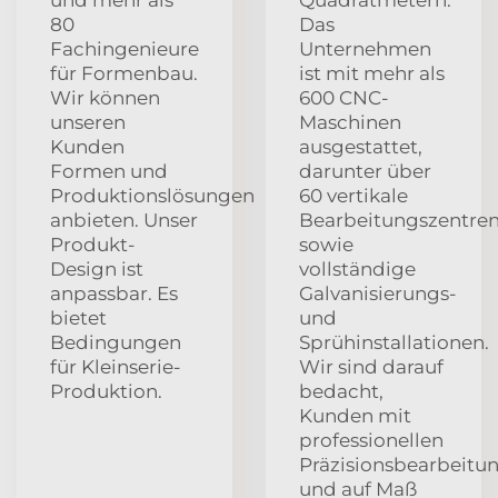
80
Das
Fachingenieure
Unternehmen
für Formenbau.
ist mit mehr als
Wir können
600 CNC-
unseren
Maschinen
Kunden
ausgestattet,
Formen und
darunter über
Produktionslösungen
60 vertikale
anbieten. Unser
Bearbeitungszentre
Produkt-
sowie
Design ist
vollständige
anpassbar. Es
Galvanisierungs-
bietet
und
Bedingungen
Sprühinstallationen.
für Kleinserie-
Wir sind darauf
Produktion.
bedacht,
Kunden mit
professionellen
Präzisionsbearbeitu
und auf Maß