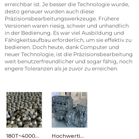
erreichbar ist. Je besser die Technologie wurde,
desto genauer wurden auch diese
Präzisionsbearbeitungswerkzeuge. Frühere
Versionen waren riesig, schwer und unhandlich
in der Bedienung. Es war viel Ausbildung und
Fähigkeitsaufbau erforderlich, um sie effektiv zu
bedienen. Doch heute, dank Computer und
neuer Technologie, ist die Präzisionsbearbeitung
weit benutzerfreundlicher und sogar fähig, noch
engere Toleranzen als je zuvor zu erreichen.
180T~4000T Aluminiumlegierungs-Diesgießprodukte können mit Rohstoff-RoHS-Bericht individualisiert werden Aluminiumlegierungsanpassung Formenindividualisierung
Hochwertige Motoraufbauverkleidung aus Aluminiumlegierung für OEM-Güte, geeignet für den Einkauf bei großen Lieferanten