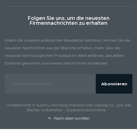
Folgen Sie uns, um die neuesten
Firmennachrichten zu erhalten
Indem Sie unserem praktischen Newsletter beitreten, können Sie die
neuesten Nachrichten aus der Branche erhalten, mehr über die
neuesten technologischen Prozesse im Werk erfahren, aktuellere
Einblicke gewinnen und weitere Nachrichten entdecken.
Abonnieren
Urheberrecht © Suzhou Jincheng Precision Die Casting Co., Ltd. Alle
Rechte vorbehalten -
Datenschutzrichtlinie
Nach oben scrollen