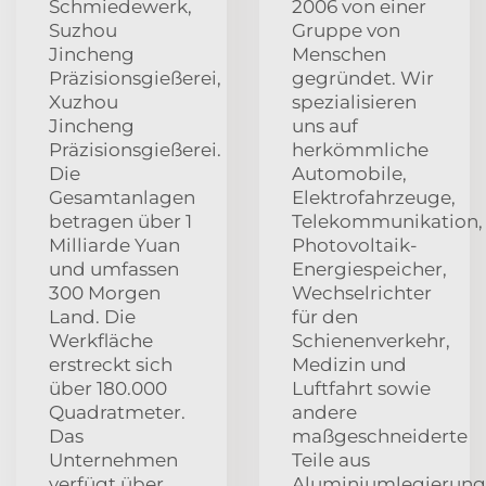
Schmiedewerk,
2006 von einer
Suzhou
Gruppe von
Jincheng
Menschen
Präzisionsgießerei,
gegründet. Wir
Xuzhou
spezialisieren
Jincheng
uns auf
Präzisionsgießerei.
herkömmliche
Die
Automobile,
Gesamtanlagen
Elektrofahrzeuge,
betragen über 1
Telekommunikation,
Milliarde Yuan
Photovoltaik-
und umfassen
Energiespeicher,
300 Morgen
Wechselrichter
Land. Die
für den
Werkfläche
Schienenverkehr,
erstreckt sich
Medizin und
über 180.000
Luftfahrt sowie
Quadratmeter.
andere
Das
maßgeschneiderte
Unternehmen
Teile aus
verfügt über
Aluminiumlegierung