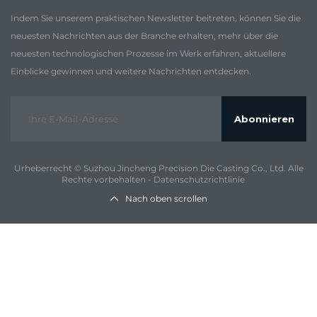
Indem Sie unserem praktischen Newsletter beitreten, können Sie die
neuesten Nachrichten aus der Branche erhalten, mehr über die
neuesten technologischen Prozesse im Werk erfahren, aktuellere
Einblicke gewinnen und weitere Nachrichten entdecken.
Abonnieren
Urheberrecht © Suzhou Jincheng Precision Die Casting Co., Ltd. Alle
Rechte vorbehalten -
Datenschutzrichtlinie
Nach oben scrollen