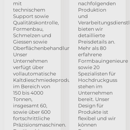
mit
nachfolgenden
technischem
Produktion
Support sowie
und
Qualitätskontrolle,
Verarbeitungsdienst
Formenbau,
bieten wir
Schmelzen und
detaillierte
Giessen sowie
Preisdetails an.
Oberflächenbehandlung.
Mehr als 80
Unser
erfahrene
Unternehmen
Formbauingenieure
verfügt über
sowie 20
vollautomatische
Spezialisten für
Kaltdieschmiedeproduktionslinien
Hochdruckguss
im Bereich von
stehen im
150 bis 4000
Unternehmen
Tonnen,
bereit. Unser
insgesamt 60,
Design für
sowie über 600
Produkte ist
fortschrittliche
flexibel und wir
Präzisionsmaschinen.
können