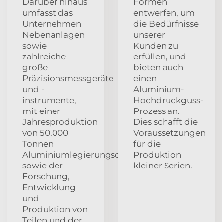
Darüber hinaus
Formen
umfasst das
entwerfen, um
Unternehmen
die Bedürfnisse
Nebenanlagen
unserer
sowie
Kunden zu
zahlreiche
erfüllen, und
große
bieten auch
Präzisionsmessgeräte
einen
und -
Aluminium-
instrumente,
Hochdruckguss-
mit einer
Prozess an.
Jahresproduktion
Dies schafft die
von 50.000
Voraussetzungen
Tonnen
für die
Aluminiumlegierungsdieschmiedeteilen
Produktion
sowie der
kleiner Serien.
Forschung,
Entwicklung
und
Produktion von
Teilen und der