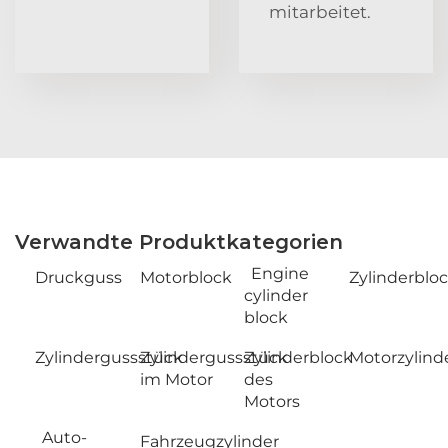
mitarbeitet.
Verwandte Produktkategorien
Engine
Druckguss
Motorblock
Zylinderblo
cylinder
block
Zylindergussstück
Zylindergussstück
Zylinderblock
Motorzylind
im Motor
des
Motors
Auto-
Fahrzeugzylinder