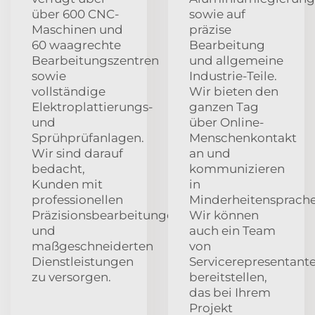
über 600 CNC-
sowie auf
Maschinen und
präzise
60 waagrechte
Bearbeitung
Bearbeitungszentren
und allgemeine
sowie
Industrie-Teile.
vollständige
Wir bieten den
Elektroplattierungs-
ganzen Tag
und
über Online-
Sprühprüfanlagen.
Menschenkontakt
Wir sind darauf
an und
bedacht,
kommunizieren
Kunden mit
in
professionellen
Minderheitensprache
Präzisionsbearbeitungen
Wir können
und
auch ein Team
maßgeschneiderten
von
Dienstleistungen
Servicerepresentant
zu versorgen.
bereitstellen,
das bei Ihrem
Projekt