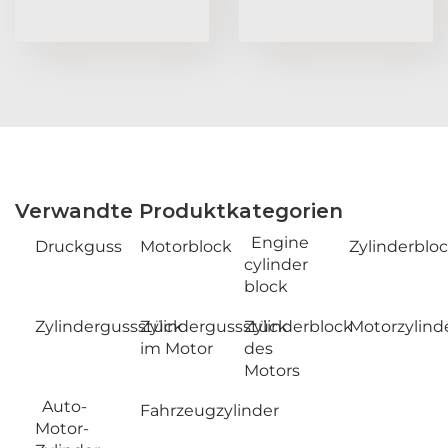
Verwandte Produktkategorien
Engine
Druckguss
Motorblock
Zylinderblo
cylinder
block
Zylindergussstück
Zylindergussstück
Zylinderblock
Motorzylind
im Motor
des
Motors
Auto-
Fahrzeugzylinder
Motor-