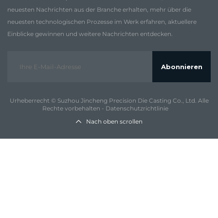
neuesten Nachrichten aus der Branche erhalten, mehr über die
neuesten technologischen Prozesse im Werk erfahren, aktuellere
Einblicke gewinnen und weitere Nachrichten entdecken.
Abonnieren
Urheberrecht © Suzhou Jincheng Precision Die Casting Co., Ltd. Alle
Rechte vorbehalten -
Datenschutzrichtlinie
Nach oben scrollen