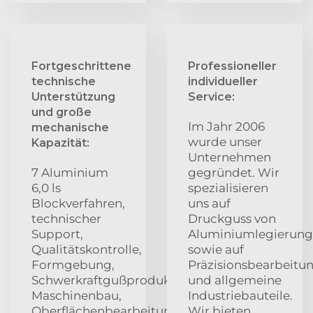
Fortgeschrittene
Professioneller
technische
individueller
Unterstützung
Service:
und große
Im Jahr 2006
mechanische
wurde unser
Kapazität:
Unternehmen
7 Aluminium
gegründet. Wir
6,0 ls
spezialisieren
Blockverfahren,
uns auf
technischer
Druckguss von
Support,
Aluminiumlegierung
Qualitätskontrolle,
sowie auf
Formgebung,
Präzisionsbearbeitu
Schwerkraftgußproduktion,
und allgemeine
Maschinenbau,
Industriebauteile.
Oberflächenbearbeitung
Wir bieten