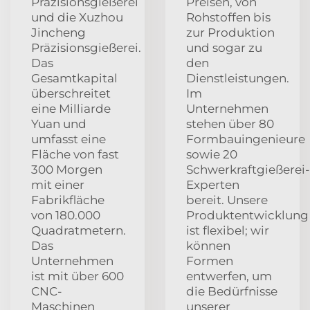
Präzisionsgießerei
Preisen, von
und die Xuzhou
Rohstoffen bis
Jincheng
zur Produktion
Präzisionsgießerei.
und sogar zu
Das
den
Gesamtkapital
Dienstleistungen.
überschreitet
Im
eine Milliarde
Unternehmen
Yuan und
stehen über 80
umfasst eine
Formbauingenieure
Fläche von fast
sowie 20
300 Morgen
Schwerkraftgießerei-
mit einer
Experten
Fabrikfläche
bereit. Unsere
von 180.000
Produktentwicklung
Quadratmetern.
ist flexibel; wir
Das
können
Unternehmen
Formen
ist mit über 600
entwerfen, um
CNC-
die Bedürfnisse
Maschinen
unserer