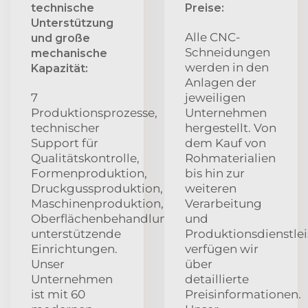
technische
Preise:
Unterstützung
Alle CNC-
und große
Schneidungen
mechanische
werden in den
Kapazität:
Anlagen der
7
jeweiligen
Produktionsprozesse,
Unternehmen
technischer
hergestellt. Von
Support für
dem Kauf von
Qualitätskontrolle,
Rohmaterialien
Formenproduktion,
bis hin zur
Druckgussproduktion,
weiteren
Maschinenproduktion,
Verarbeitung
Oberflächenbehandlungsprozess,
und
unterstützende
Produktionsdienstle
Einrichtungen.
verfügen wir
Unser
über
Unternehmen
detaillierte
ist mit 60
Preisinformationen.