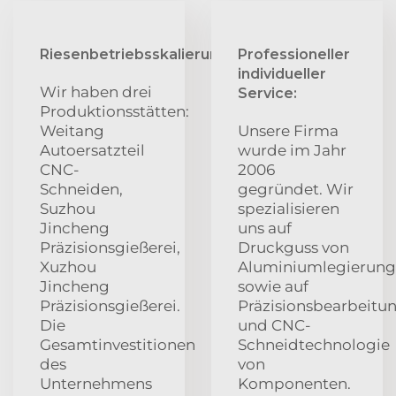
Riesenbetriebsskalierung:
Professioneller
individueller
Wir haben drei
Service:
Produktionsstätten:
Weitang
Unsere Firma
Autoersatzteil
wurde im Jahr
CNC-
2006
Schneiden,
gegründet. Wir
Suzhou
spezialisieren
Jincheng
uns auf
Präzisionsgießerei,
Druckguss von
Xuzhou
Aluminiumlegierun
Jincheng
sowie auf
Präzisionsgießerei.
Präzisionsbearbeitu
Die
und CNC-
Gesamtinvestitionen
Schneidtechnologie
des
von
Unternehmens
Komponenten.