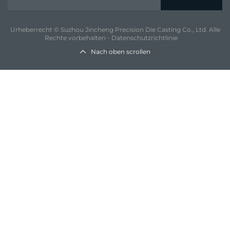
Urheberrecht © Suzhou Jincheng Precision Die Casting Co., Ltd. Alle
Rechte vorbehalten -
Datenschutzrichtlinie
Nach oben scrollen