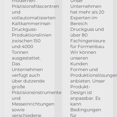
modernen
Unser
Präzisionsfräscentren
Unternehmen
und
hat mehr als 20
vollautomatisierten
Experten im
Kaltkammerinsel-
Bereich
Druckguss-
Druckguss und
Produktionslinien
über 80
zwischen 150
Fachingenieure
und 4000
für Formenbau.
Tonnen
Wir können
ausgestattet.
unseren
Das
Kunden
Unternehmen
Formen und
verfügt auch
Produktionslösunge
über dutzende
anbieten. Unser
große
Produkt-
Präzisionsinstrumente
Design ist
und
anpassbar. Es
Messeinrichtungen
kann
sowie
Bedingungen
verschiedene
für