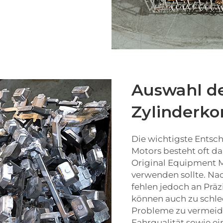
Auswahl d
Zylinderk
Die wichtigste Ents
Motors besteht oft da
Original Equipment M
verwenden sollte. Nac
fehlen jedoch an Präz
können auch zu schlec
Probleme zu vermeide
Fahrqualität sowie ei