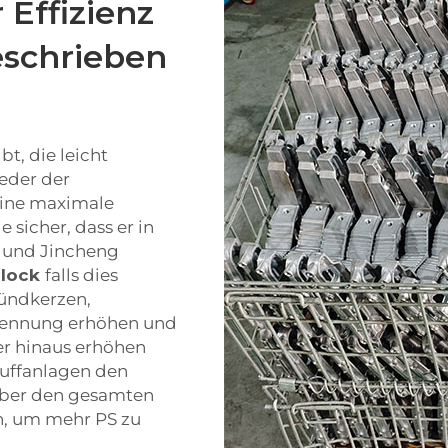
 Effizienz
eschrieben
t, die leicht
eder der
eine maximale
 sicher, dass er in
l und Jincheng
block
falls dies
Zündkerzen,
rennung erhöhen und
er hinaus erhöhen
puffanlagen den
 über den gesamten
n, um mehr PS zu