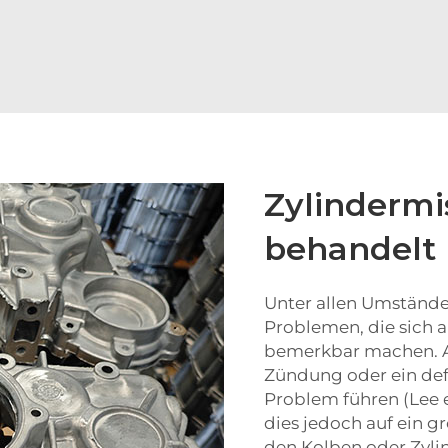
Zylindermi
behandelt
Unter allen Umständen
Problemen, die sich 
bemerkbar machen. A
Zündung oder ein def
Problem führen (Lee et
dies jedoch auf ein 
den Kolben oder Zyli