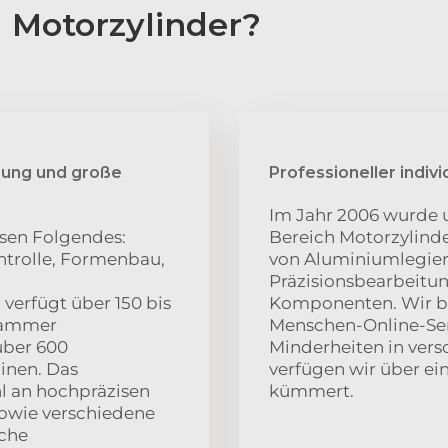
 Motorzylinder?
zung und große
Professioneller indivi
Im Jahr 2006 wurde
sen Folgendes:
Bereich Motorzylinde
ntrolle, Formenbau,
von Aluminiumlegier
Präzisionsbearbeitun
verfügt über 150 bis
Komponenten. Wir b
 Kammer
Menschen-Online-Se
über 600
Minderheiten in ver
inen. Das
verfügen wir über ei
l an hochpräzisen
kümmert.
owie verschiedene
iche