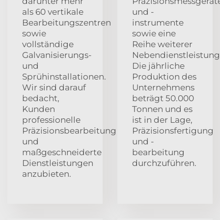
darunter mehr
Präzisionsmessgerät
als 60 vertikale
und -
Bearbeitungszentren
instrumente
sowie
sowie eine
vollständige
Reihe weiterer
Galvanisierungs-
Nebendienstleistung
und
Die jährliche
Sprühinstallationen.
Produktion des
Wir sind darauf
Unternehmens
bedacht,
beträgt 50.000
Kunden
Tonnen und es
professionelle
ist in der Lage,
Präzisionsbearbeitung
Präzisionsfertigung
und
und -
maßgeschneiderte
bearbeitung
Dienstleistungen
durchzuführen.
anzubieten.