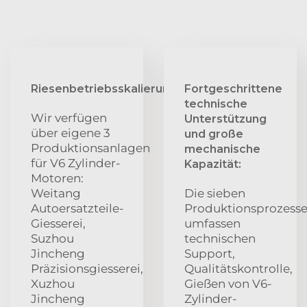
Riesenbetriebsskalierung:
Fortgeschrittene
technische
Wir verfügen
Unterstützung
über eigene 3
und große
Produktionsanlagen
mechanische
für V6 Zylinder-
Kapazität:
Motoren:
Weitang
Die sieben
Autoersatzteile-
Produktionsprozess
Giesserei,
umfassen
Suzhou
technischen
Jincheng
Support,
Präzisionsgiesserei,
Qualitätskontrolle,
Xuzhou
Gießen von V6-
Jincheng
Zylinder-