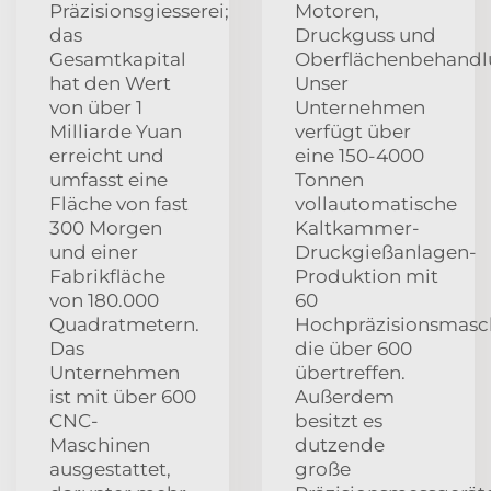
Präzisionsgiesserei;
Motoren,
das
Druckguss und
Gesamtkapital
Oberflächenbehandl
hat den Wert
Unser
von über 1
Unternehmen
Milliarde Yuan
verfügt über
erreicht und
eine 150-4000
umfasst eine
Tonnen
Fläche von fast
vollautomatische
300 Morgen
Kaltkammer-
und einer
Druckgießanlagen-
Fabrikfläche
Produktion mit
von 180.000
60
Quadratmetern.
Hochpräzisionsmasc
Das
die über 600
Unternehmen
übertreffen.
ist mit über 600
Außerdem
CNC-
besitzt es
Maschinen
dutzende
ausgestattet,
große