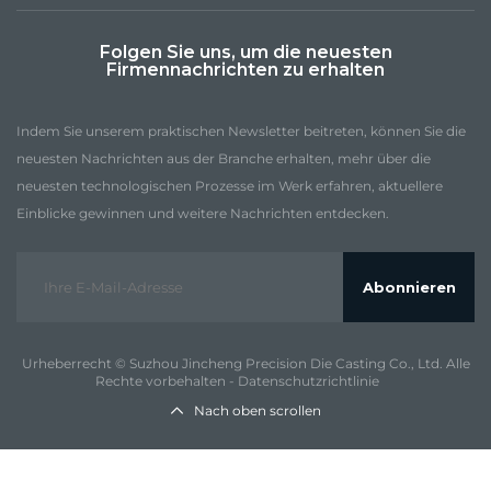
Folgen Sie uns, um die neuesten
Firmennachrichten zu erhalten
Indem Sie unserem praktischen Newsletter beitreten, können Sie die
neuesten Nachrichten aus der Branche erhalten, mehr über die
neuesten technologischen Prozesse im Werk erfahren, aktuellere
Einblicke gewinnen und weitere Nachrichten entdecken.
Abonnieren
Urheberrecht © Suzhou Jincheng Precision Die Casting Co., Ltd. Alle
Rechte vorbehalten -
Datenschutzrichtlinie
Nach oben scrollen