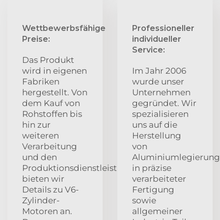
Wettbewerbsfähige
Professioneller
Preise:
individueller
Service:
Das Produkt
wird in eigenen
Im Jahr 2006
Fabriken
wurde unser
hergestellt. Von
Unternehmen
dem Kauf von
gegründet. Wir
Rohstoffen bis
spezialisieren
hin zur
uns auf die
weiteren
Herstellung
Verarbeitung
von
und den
Aluminiumlegierungs
Produktionsdienstleistungen
in präzise
bieten wir
verarbeiteter
Details zu V6-
Fertigung
Zylinder-
sowie
Motoren an.
allgemeiner