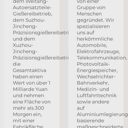
dem Weitang-
von einer
Autoersatzteile-
Gruppe von
Gießereibetrieb,
Menschen
dem Suzhou-
gegründet. Wir
Jincheng-
spezialisieren
Präzisionsgießereibetrieb
uns auf
und dem
herkömmliche
Xuzhou-
Automobile,
Jincheng-
Elektrofahrzeuge,
Präzisionsgießereibetrieb;
Telekommunikation,
die
Photovoltaik-
Gesamtaktiva
Energiespeicher,
haben einen
Wechselrichter-
Wert von über 1
Bahnverkehr,
Milliarde Yuan
Medizin- und
und nehmen
Luftfahrttechnik
eine Fläche von
sowie andere
mehr als 300
auf
Morgen ein,
Aluminiumlegierun
mit einer
basierende
Fabrikfläche
maßgeschneiderte