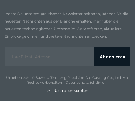
Indem Sie unserem praktischen Newsletter beitreten, können Sie die
neuesten Nachrichten aus der Branche erhalten, mehr über die
neuesten technologischen Prozesse im Werk erfahren, aktuellere
Einblicke gewinnen und weitere Nachrichten entdecken.
Abonnieren
Urheberrecht © Suzhou Jincheng Precision Die Casting Co., Ltd. Alle
Rechte vorbehalten -
Datenschutzrichtlinie
Nach oben scrollen