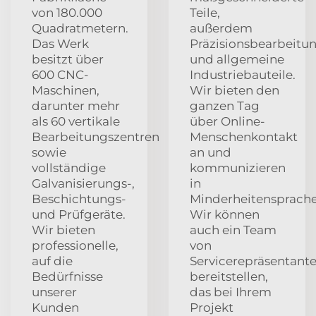
von 180.000
Teile,
Quadratmetern.
außerdem
Das Werk
Präzisionsbearbeitu
besitzt über
und allgemeine
600 CNC-
Industriebauteile.
Maschinen,
Wir bieten den
darunter mehr
ganzen Tag
als 60 vertikale
über Online-
Bearbeitungszentren
Menschenkontakt
sowie
an und
vollständige
kommunizieren
Galvanisierungs-,
in
Beschichtungs-
Minderheitensprache
und Prüfgeräte.
Wir können
Wir bieten
auch ein Team
professionelle,
von
auf die
Servicerepräsentant
Bedürfnisse
bereitstellen,
unserer
das bei Ihrem
Kunden
Projekt