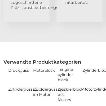
zugeschnittene
mitarbeitet.
Präzisionsbearbeitungslösungen.
Verwandte Produktkategorien
Engine
Druckguss
Motorblock
Zylinderblo
cylinder
block
Zylindergussstück
Zylindergussstück
Zylinderblock
Motorzylind
im Motor
des
Motors