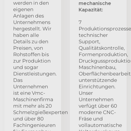
werden in den
mechanische
eigenen
Kapazität:
Anlagen des
Unternehmens
7
hergestellt. Wir
Produktionsprozesse
haben alle
technischer
Details zu den
Support,
Preisen, von
Qualitätskontrolle,
Rohstoffen bis
Formenproduktion,
zur Produktion
Druckgussproduktio
und sogar
Maschinenbau,
Dienstleistungen.
Oberflächenbearbeit
Das
unterstützende
Unternehmen
Einrichtungen.
ist eine Vmc-
Unser
Maschinenfirma
Unternehmen
mit mehr als 20
verfügt über 60
Schmelzgießexperten
moderne CNC-
und über 80
Fräse und
Fachingenieuren
vollautomatische