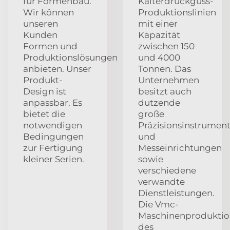
für Formenbau.
Kalterdruckguss-
Wir können
Produktionslinien
unseren
mit einer
Kunden
Kapazität
Formen und
zwischen 150
Produktionslösungen
und 4000
anbieten. Unser
Tonnen. Das
Produkt-
Unternehmen
Design ist
besitzt auch
anpassbar. Es
dutzende
bietet die
große
notwendigen
Präzisionsinstrumen
Bedingungen
und
zur Fertigung
Messeinrichtungen
kleiner Serien.
sowie
verschiedene
verwandte
Dienstleistungen.
Die Vmc-
Maschinenprodukti
des