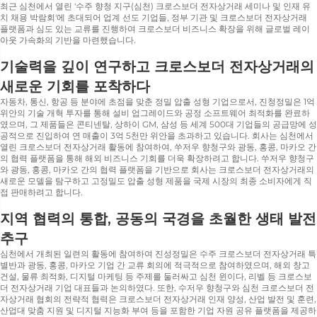
최근 심천에서 열린 '수주 향청 지구(심천) 크로스보더 전자상거래 세미나 및 인재 유
치 채용 박람회'에 초대되어 업계 선도 기업들, 정부 기관 및 크로스보더 전자상거래
플랫폼과 심도 있는 교류를 진행하여 크로스보더 비즈니스 확장을 위해 글로벌 레이
아웃 가속화의 기반을 마련했습니다.
기술력을 깊이 연구하고 크로스보더 전자상거래의
새로운 기회를 포착하다
자동차, 통신, 항공 등 분야에 초점을 맞춘 정밀 압출 성형 기업으로서, 진청정밀은 1억
위안의 기술 개혁 투자를 통해 설비 업그레이드와 공정 소프트웨어 최적화를 완료하
였으며, 그 제품들은 콘티넨탈, 상하이 GM, 삼성 등 세계 500대 기업들의 공급망에 성
공적으로 진입하여 연 매출이 3억 5천만 위안을 초과하고 있습니다. 회사는 심천에서
열린 크로스보더 전자상거래 활동에 참여하여, 쑤저우 향청구와 광동, 홍콩, 마카오 간
의 협력 플랫폼을 통해 해외 비즈니스 기회를 더욱 확장하려고 합니다. 쑤저우 향청구
와 광동, 홍콩, 마카오 간의 협력 플랫폼을 기반으로 회사는 크로스보더 전자상거래의
새로운 모델을 탐구하고 고정밀도 압출 성형 제품을 국제 시장의 최종 소비자에게 직
접 판매하려고 합니다.
지역 협력의 통합, 공동의 국경을 초월한 생태 발전
추구
심천에서 개최된 일련의 활동에 참여하여 진성정밀은 수주 크로스보더 전자상거래 특
별반과 광동, 홍콩, 마카오 기업 간 교류 회의에 적극적으로 참여하였으며, 해외 창고
건설, 물류 최적화, 디지털 마케팅 등 주제를 둘러싸고 심천 윈이다, 리벨 등 크로스보
더 전자상거래 기업 대표들과 논의하였다. 또한, 수저우 향청구와 심천 크로스보더 전
자상거래 협회의 전략적 협력은 크로스보더 전자상거래 인재 양성, 산업 발전 및 훈련,
산업대 맞춤 지원 및 디지털 지능화 부여 등을 포함한 기업 자원 공유 플랫폼을 제공하