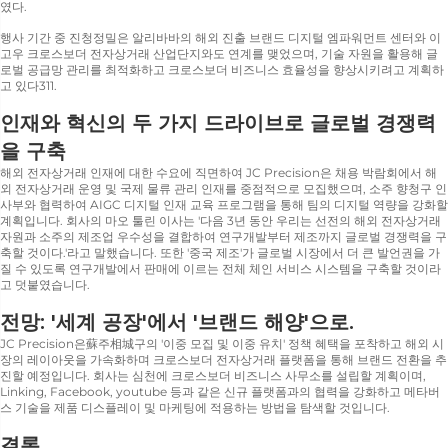
였다.
행사 기간 중 진청정밀은 알리바바의 해외 진출 브랜드 디지털 엠파워먼트 센터와 이
고우 크로스보더 전자상거래 산업단지와도 연계를 맺었으며, 기술 자원을 활용해 글
로벌 공급망 관리를 최적화하고 크로스보더 비즈니스 효율성을 향상시키려고 계획하
고 있다311.
인재와 혁신의 두 가지 드라이브로 글로벌 경쟁력
을 구축
해외 전자상거래 인재에 대한 수요에 직면하여 JC Precision은 채용 박람회에서 해
외 전자상거래 운영 및 국제 물류 관리 인재를 중점적으로 모집했으며, 소주 향청구 인
사부와 협력하여 AIGC 디지털 인재 교육 프로그램을 통해 팀의 디지털 역량을 강화할
계획입니다. 회사의 마오 툴린 이사는 '다음 3년 동안 우리는 선전의 해외 전자상거래
자원과 소주의 제조업 우수성을 결합하여 연구개발부터 제조까지 글로벌 경쟁력을 구
축할 것이다.'라고 말했습니다. 또한 '중국 제조'가 글로벌 시장에서 더 큰 발언권을 가
질 수 있도록 연구개발에서 판매에 이르는 전체 체인 서비스 시스템을 구축할 것이라
고 덧붙였습니다.
전망: '세계 공장'에서 '브랜드 해양'으로.
JC Precision은蘇주相城구의 '이중 모집 및 이중 유치' 정책 혜택을 포착하고 해외 시
장의 레이아웃을 가속화하며 크로스보더 전자상거래 플랫폼을 통해 브랜드 전환을 추
진할 예정입니다. 회사는 심천에 크로스보더 비즈니스 사무소를 설립할 계획이며,
Linking, Facebook, youtube 등과 같은 신규 플랫폼과의 협력을 강화하고 메타버
스 기술을 제품 디스플레이 및 마케팅에 적용하는 방법을 탐색할 것입니다.
결론