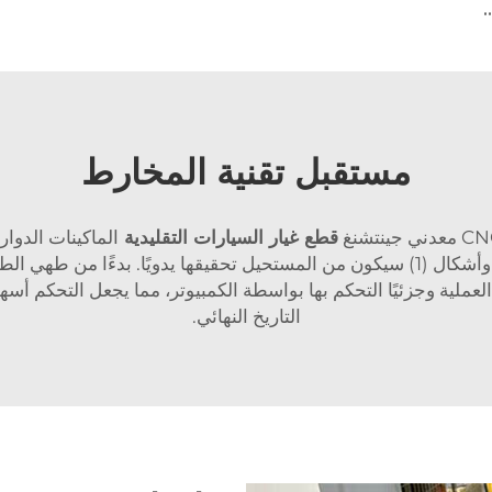
ومنيوم ذو الجودة العالية OEM مناسب للموردين الكبار للمشتريات
مستقبل تقنية المخارط
قطع غيار السيارات التقليدية
الماكينات الدوارة
أيضًا. هذه الأداة الرائعة تتيح للمعدنيين إنشاء تصاميم وأشكال (1) سيكون من المستحيل ت
لعملية وجزئيًا التحكم بها بواسطة الكمبيوتر، مما يجعل التحكم أ
التاريخ النهائي.