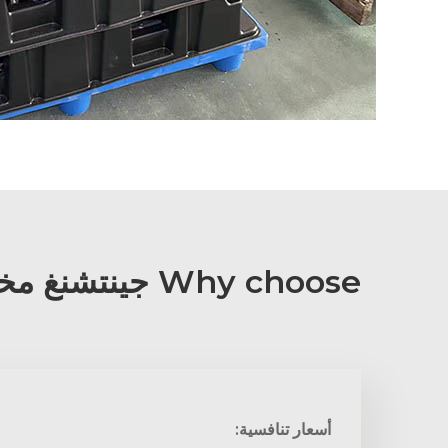
Why choose جينتشنغ مخرطة معدنية CNC?
أسعار تنافسية: