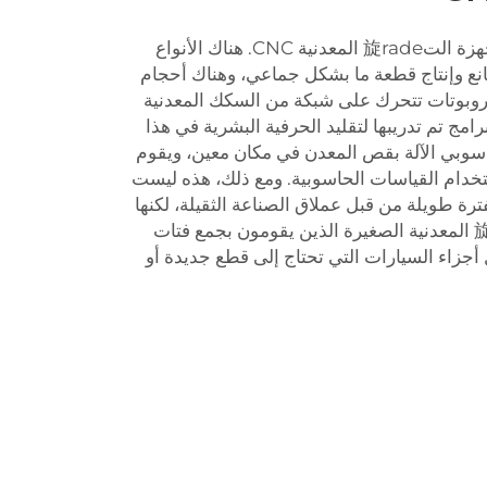
توجد أنواع مختلفة وأحجام من أجهزة الت旋rade المعدنية CNC. هناك الأنواع
انع وإنتاج قطعة ما بشكل جماعي، وهناك أحجام
لروبوتات تتحرك على شبكة من السكك المعدنية
مج تم تدريبها لتقليد الحرفية البشرية في هذا
حاسوبي الآلة بقص المعدن في مكان معين، ويقوم
تخدام القياسات الحاسوبية. ومع ذلك، هذه ليست
ترة طويلة من قبل عملاق الصناعة الثقيلة، لكنها
الآن تمكن هواة أجهزة الت旋rade المعدنية الصغيرة الذين يقومون بجمع فتات
أجزاء السيارات التي تحتاج إلى قطع جديدة أو