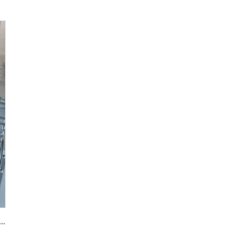
fbauverkleidung aus Aluminiumlegierung für OEM-Güte, geeignet für den Einkauf bei großen Lieferanten