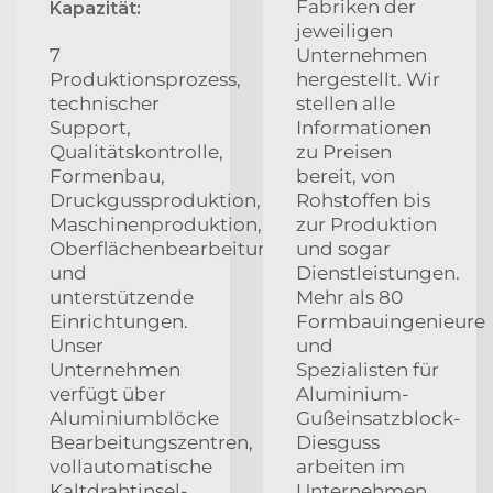
Fabriken der
Kapazität:
jeweiligen
7
Unternehmen
Produktionsprozess,
hergestellt. Wir
technischer
stellen alle
Support,
Informationen
Qualitätskontrolle,
zu Preisen
Formenbau,
bereit, von
Druckgussproduktion,
Rohstoffen bis
Maschinenproduktion,
zur Produktion
Oberflächenbearbeitung
und sogar
und
Dienstleistungen.
unterstützende
Mehr als 80
Einrichtungen.
Formbauingenieure
Unser
und
Unternehmen
Spezialisten für
verfügt über
Aluminium-
Aluminiumblöcke
Gußeinsatzblock-
Bearbeitungszentren,
Diesguss
vollautomatische
arbeiten im
Kaltdrahtinsel-
Unternehmen.