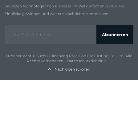
neuesten technologischen Prozesse im Werk erfahren, aktuellere
Einblicke gewinnen und weitere Nachrichten entdecken.
Abonnieren
Urheberrecht © Suzhou Jincheng Precision Die Casting Co., Ltd. Alle
Rechte vorbehalten -
Datenschutzrichtlinie
Nach oben scrollen