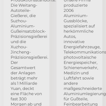
Produktionsstandorte:
Unsere Firma
Die Weitang-
produzierte
Autoteile-
2006
Gießerei, die
Aluminium-
Suzhou-
Gussblöcke,
Aluminium-
spezialisiert auf
Gußeinsatzblock-
herkömmliche
Präzisionsgießerei
Autos,
und die
innovative
Xuzhou-
Energiefahrzeuge,
Jincheng-
Telekommunikationsw
Präzisionsgießerei.
photovoltaische
Der
Energiespeicher,
Gesamtwert
Schienenverkehr,
der Anlagen
Medizin und
beträgt mehr
Luftfahrt sowie
als 1 Milliarde
andere
Yuan, deckt
maßgeschneiderte
eine Fläche von
Aluminiumlegierun
fast 300
für Gußteile,
Morgen ab und
Feinbearbeitung