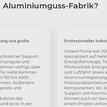
 Aluminiumguss-Fabrik?
zung und große
Professioneller indivi
Unsere Firma war 20
echnischer Support,
spezialisiert auf he
 Druckguss und
Energiefahrzeuge, T
ehmen verfügt über
Photovoltaik-Energie
 für kalte Kammer-
und Luftfahrt sowie
n 150 bis 4000
Aluminiumlegierung
chinen. Außerdem
Präzisionsbearbeitun
geräte und
Komponenten. Wir b
Support und Kommuni
duktion des
können auch ein Serv
nd es ist in der
einem Projekt verbin