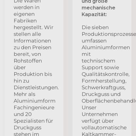
Die Waren
und große
werden in
mechanische
eigenen
Kapazität:
Fabriken
hergestellt. Wir
Die sieben
stellen alle
Produktionsprozess
Informationen
umfassen
zu den Preisen
Aluminiumformen
bereit, von
mit
Rohstoffen
technischem
über
Support sowie
Produktion bis
Qualitätskontrolle,
hin zu
Formherstellung,
Dienstleistungen.
Schwerkraftguss,
Mehr als
Druckguss und
Aluminiumform
Oberflächenbehandl
Fachingenieure
Unser
und 20
Unternehmen
Spezialisten für
verfügt über
Druckguss
vollautomatische
stehen im
Kaltkammer-