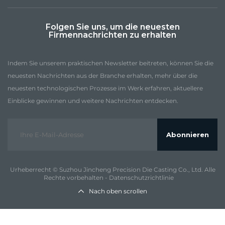
Folgen Sie uns, um die neuesten
Firmennachrichten zu erhalten
Indem Sie unserem praktischen Newsletter beitreten, können Sie die
neuesten Nachrichten aus der Branche erhalten, mehr über die
neuesten technologischen Prozesse im Werk erfahren, aktuellere
Einblicke gewinnen und weitere Nachrichten entdecken.
Abonnieren
Urheberrecht © Suzhou Jincheng Precision Die Casting Co., Ltd. Alle
Rechte vorbehalten -
Datenschutzrichtlinie
Nach oben scrollen