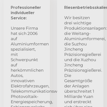
Professioneller
Riesenbetriebsskalie
individueller
Wir besitzen
Service:
drei wichtige
Unsere Firma
Produktionsanlagen:
hat sich 2006
die Weitang-
auf
Aluminiumformerei,
Aluminiumformen
die Suzhou
spezialisiert,
Jincheng
mit
Präzisionsgießerei
Schwerpunkt
und die Xuzhou
auf
Jincheng
herkömmlichen
Präzisionsgießerei.
Autos,
Die
innovativen
Gesamtgröße
Elektrofahrzeugen,
der Anlagen
Telekommunikationswandler,
überschreitet 1
Photovoltaik-
Milliarde Yuan
Energiespeicherung,
und erstreckt