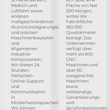
Schienenverkehr,
sich über eine
Medizin und
Fläche von fast
Luftfahrt sowie
300 Morgen,
anderen
wobei die
maßgeschneiderten
Fabrikfläche
Aluminiumlegierungsdruckgussteilen
180.000
und präzisen
Quadratmeter
Maschinenbauteilen
beträgt. Das
und
Unternehmen
allgemeinen
verfügt über
Industrie-
mehr als 600
Komponenten.
CNC-
Wir bieten 24-
Maschinen und
Stunden-
über 60
Menschen-
waagerechte
Online-Support
Maschinen
und
sowie
Kommunikation
vollständige
in
Galvanisierungs-
Minderheitensprachen.
und
Wir können
Sprühinstallationen.