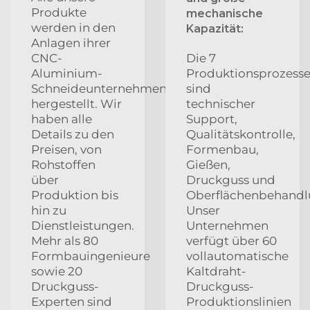
Produkte
mechanische
werden in den
Kapazität:
Anlagen ihrer
CNC-
Die 7
Aluminium-
Produktionsprozess
Schneideunternehmen
sind
hergestellt. Wir
technischer
haben alle
Support,
Details zu den
Qualitätskontrolle,
Preisen, von
Formenbau,
Rohstoffen
Gießen,
über
Druckguss und
Produktion bis
Oberflächenbehandl
hin zu
Unser
Dienstleistungen.
Unternehmen
Mehr als 80
verfügt über 60
Formbauingenieure
vollautomatische
sowie 20
Kaltdraht-
Druckguss-
Druckguss-
Experten sind
Produktionslinien