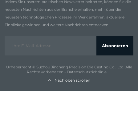
Indem Sie unserem praktischen Newsletter beitreten, können Sie die
neuesten Nachrichten aus der Branche erhalten, mehr über die
neuesten technologischen Prozesse im Werk erfahren, aktuellere
Einblicke gewinnen und weitere Nachrichten entdecken.
Abonnieren
Urheberrecht © Suzhou Jincheng Precision Die Casting Co., Ltd. Alle
Rechte vorbehalten -
Datenschutzrichtlinie
Nach oben scrollen