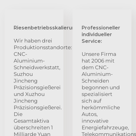
Riesenbetriebsskalierung:
Professioneller
individueller
Wir haben drei
Service:
Produktionsstandorte:
CNC-
Unsere Firma
Aluminium-
hat 2006 mit
Schneidwerkstatt,
dem CNC-
Suzhou
Aluminium-
Jincheng
Schneiden
Präzisionsgießerei
begonnen und
und Xuzhou
spezialisiert
Jincheng
sich auf
Präzisionsgießerei.
herkömmliche
Die
Autos,
Gesamtaktiva
innovative
überschreiten 1
Energiefahrzeuge,
Milliarde Yuan
Telekommunikationsw