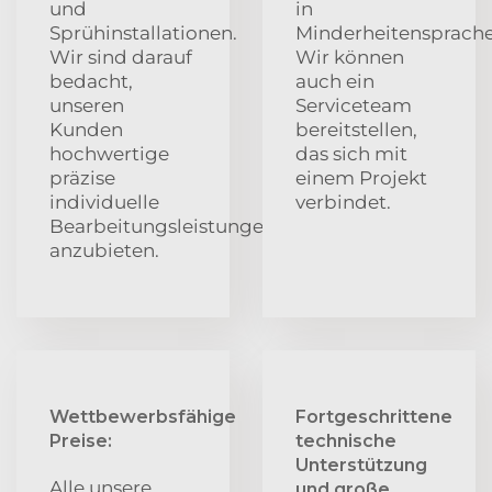
und
in
Sprühinstallationen.
Minderheitensprache
Wir sind darauf
Wir können
bedacht,
auch ein
unseren
Serviceteam
Kunden
bereitstellen,
hochwertige
das sich mit
präzise
einem Projekt
individuelle
verbindet.
Bearbeitungsleistungen
anzubieten.
Wettbewerbsfähige
Fortgeschrittene
Preise:
technische
Unterstützung
Alle unsere
und große