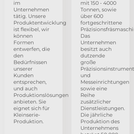
im
mit 150 - 4000
Unternehmen
Tonnen, sowie
tätig. Unsere
über 600
Produktentwicklung
fortgeschrittene
ist flexibel, wir
Präzisionsfräsmaschi
können
Das
Formen
Unternehmen
entwerfen, die
besitzt auch
den
dutzende
Bedürfnissen
große
unserer
Präzisionsinstrumen
Kunden
und
entsprechen,
Messeinrichtungen
und auch
sowie eine
Produktionslösungen
Reihe
anbieten. Sie
zusätzlicher
eignet sich für
Dienstleistungen.
Kleinserie-
Die jährliche
Produktion.
Produktion des
Unternehmens