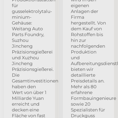
für
eigenen
gusselektrolytalu-
Anlagen der
minium-
Firma
Gehäuse:
hergestellt. Von
Weitang Auto
dem Kauf von
Parts Foundry,
Rohstoffen bis
Suzhou
hin zur
Jincheng
nachfolgenden
Präzisionsgießerei
Produktion
und Xuzhou
und
Jincheng
Aufbereitungsdienst
Präzisionsgießerei.
bieten wir
Die
detaillierte
Gesamtinvestitionen
Preisdetails an.
haben den
Mehr als 80
Wert von über 1
erfahrene
Milliarde Yuan
Formbauingenieure
erreicht und
sowie 20
decken eine
Spezialisten für
Fläche von fast
Druckguss