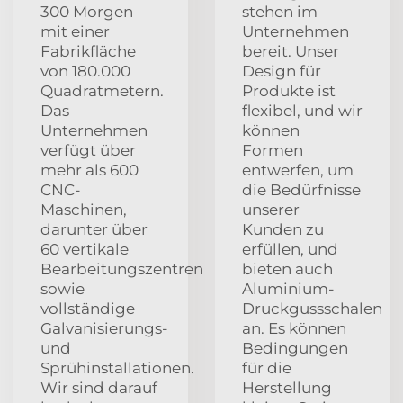
300 Morgen
stehen im
mit einer
Unternehmen
Fabrikfläche
bereit. Unser
von 180.000
Design für
Quadratmetern.
Produkte ist
Das
flexibel, und wir
Unternehmen
können
verfügt über
Formen
mehr als 600
entwerfen, um
CNC-
die Bedürfnisse
Maschinen,
unserer
darunter über
Kunden zu
60 vertikale
erfüllen, und
Bearbeitungszentren
bieten auch
sowie
Aluminium-
vollständige
Druckgussschalen
Galvanisierungs-
an. Es können
und
Bedingungen
Sprühinstallationen.
für die
Wir sind darauf
Herstellung