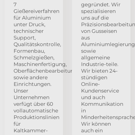
7
gegründet. Wir
Gießereiverfahren
spezialisieren
für Aluminium
uns auf die
unter Druck,
Präzisionsbearbeitu
technischer
von Gusseisen
Support,
aus
Qualitätskontrolle,
Aluminiumlegierung
Formenbau,
sowie
Schmelzgießen,
allgemeine
Maschinenfertigung,
Industrie-teile.
Oberflächenbearbeitung
Wir bieten 24-
sowie andere
stündigen
Einrichtungen.
Online-
Unser
Kundenservice
Unternehmen
und auch
verfügt über 60
Kommunikation
vollautomatische
in
Produktionslinien
Minderheitensprache
für
Wir können
Kaltkammer-
auch ein