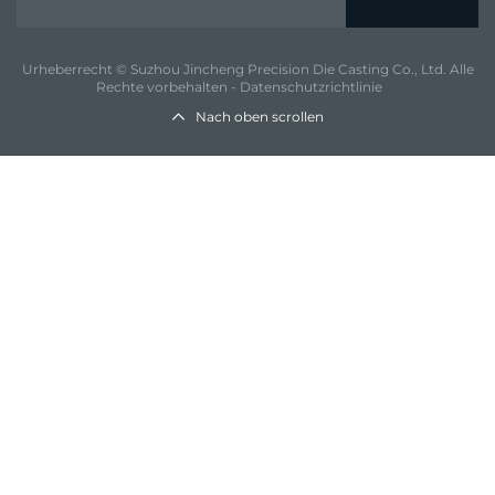
Urheberrecht © Suzhou Jincheng Precision Die Casting Co., Ltd. Alle
Rechte vorbehalten -
Datenschutzrichtlinie
Nach oben scrollen