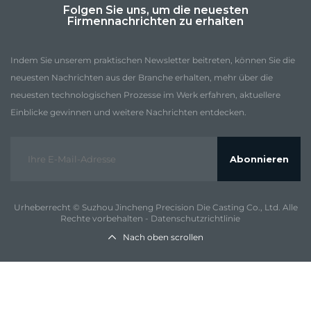
Folgen Sie uns, um die neuesten
Firmennachrichten zu erhalten
Indem Sie unserem praktischen Newsletter beitreten, können Sie die
neuesten Nachrichten aus der Branche erhalten, mehr über die
neuesten technologischen Prozesse im Werk erfahren, aktuellere
Einblicke gewinnen und weitere Nachrichten entdecken.
Abonnieren
Urheberrecht © Suzhou Jincheng Precision Die Casting Co., Ltd. Alle
Rechte vorbehalten -
Datenschutzrichtlinie
Nach oben scrollen