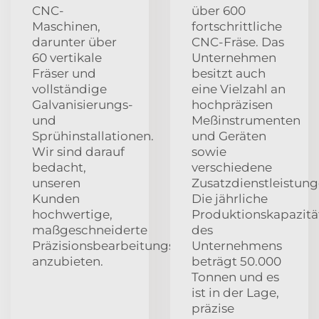
CNC-
über 600
Maschinen,
fortschrittliche
darunter über
CNC-Fräse. Das
60 vertikale
Unternehmen
Fräser und
besitzt auch
vollständige
eine Vielzahl an
Galvanisierungs-
hochpräzisen
und
Meßinstrumenten
Sprühinstallationen.
und Geräten
Wir sind darauf
sowie
bedacht,
verschiedene
unseren
Zusatzdienstleistung
Kunden
Die jährliche
hochwertige,
Produktionskapazitä
maßgeschneiderte
des
Präzisionsbearbeitungsleistungen
Unternehmens
anzubieten.
beträgt 50.000
Tonnen und es
ist in der Lage,
präzise