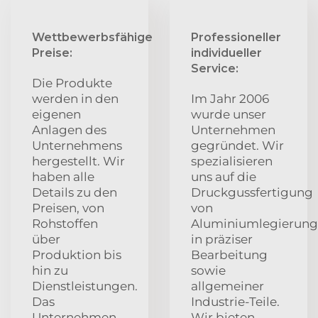
Wettbewerbsfähige
Professioneller
Preise:
individueller
Service:
Die Produkte
werden in den
Im Jahr 2006
eigenen
wurde unser
Anlagen des
Unternehmen
Unternehmens
gegründet. Wir
hergestellt. Wir
spezialisieren
haben alle
uns auf die
Details zu den
Druckgussfertigung
Preisen, von
von
Rohstoffen
Aluminiumlegierung
über
in präziser
Produktion bis
Bearbeitung
hin zu
sowie
Dienstleistungen.
allgemeiner
Das
Industrie-Teile.
Unternehmen
Wir bieten