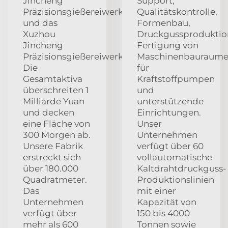
Jincheng
Support,
Präzisionsgießereiwerk
Qualitätskontrolle,
und das
Formenbau,
Xuzhou
Druckgussproduktio
Jincheng
Fertigung von
Präzisionsgießereiwerk.
Maschinenbauraum
Die
für
Gesamtaktiva
Kraftstoffpumpen
überschreiten 1
und
Milliarde Yuan
unterstützende
und decken
Einrichtungen.
eine Fläche von
Unser
300 Morgen ab.
Unternehmen
Unsere Fabrik
verfügt über 60
erstreckt sich
vollautomatische
über 180.000
Kaltdrahtdruckguss-
Quadratmeter.
Produktionslinien
Das
mit einer
Unternehmen
Kapazität von
verfügt über
150 bis 4000
mehr als 600
Tonnen sowie