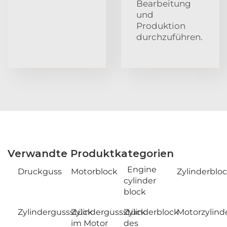
Bearbeitung
und
Produktion
durchzuführen.
Verwandte Produktkategorien
Engine
Druckguss
Motorblock
Zylinderblo
cylinder
block
Zylindergussstück
Zylindergussstück
Zylinderblock
Motorzylind
im Motor
des