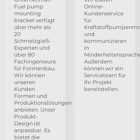
Fuel pump
Online-
mounting
Kundenservice
bracket verfügt
für
über mehr als
Kraftstoffpumpenmo
20
und
Schmelzgieß-
kommunizieren
Experten und
in
über 80
Minderheitensprache
Fachingenieure
Außerdem
für Formenbau.
können wir ein
Wir können
Serviceteam für
unseren
Ihr Projekt
Kunden
bereitstellen.
Formen und
Produktionslösungen
anbieten. Unser
Produkt-
Design ist
anpassbar. Es
bietet die