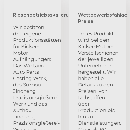
Riesenbetriebsskalierung:
Wettbewerbsfähige
Preise:
Wir besitzen
drei eigene
Jedes Produkt
Produktionsstätten
wird bei den
für Kicker-
Kicker-Motor-
Motor-
Verstellschienen
Aufhängungen:
der jeweiligen
Das Weitang
Unternehmen
Auto Parts
hergestellt. Wir
Casting Werk,
haben alle
das Suzhou
Details zu den
Jincheng
Preisen, von
Präzisionsgießerei-
Rohstoffen
Werk und das
über
Xuzhou
Produktion bis
Jincheng
hin zu
Präzisionsgießerei-
Dienstleistungen.
Werk; das
Mehr als 80