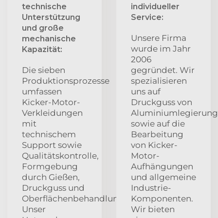
technische
individueller
Unterstützung
Service:
und große
Unsere Firma
mechanische
wurde im Jahr
Kapazität:
2006
Die sieben
gegründet. Wir
Produktionsprozesse
spezialisieren
umfassen
uns auf
Kicker-Motor-
Druckguss von
Verkleidungen
Aluminiumlegierun
mit
sowie auf die
technischem
Bearbeitung
Support sowie
von Kicker-
Qualitätskontrolle,
Motor-
Formgebung
Aufhängungen
durch Gießen,
und allgemeine
Druckguss und
Industrie-
Oberflächenbehandlung.
Komponenten.
Unser
Wir bieten