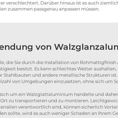
r verschlechtert. Darüber hinaus ist es auch ziemlic
alien zusammen passgenau anpassen müssen.
rwendung von Walzglanzal
ile, die Sie durch die Installation von Rohmattigfin
stigkeit besitzt. Es kann schlechtes Wetter aushalten, r
 Stahlbauten und andere metallische Strukturen ist.
Vielzahl von Umgebungen einzusetzen, ohne sich um 
s sich um ein Walzglattaluminium handelte und daher
u Ort zu transportieren und zu montieren. Leichtgewich
erialien verantwortlich sind, können sicherlich Vort
oßen sollte, wird es auch weniger Schaden an Ihrem 