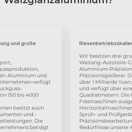
zung und große
Riesenbetriebsskalie
Wir besitzen drei gr
port,
Weitang-Autoteile-Gi
gussproduktion,
Aluminium-Präzision
nish-Aluminium und
Präzisionsgießerei. 
Unternehmen verfügt
über 1 Milliarde Yua
ruckguss-
und verfügt über ein
von 150 bis 4000
Quadratmetern. Die F
Fräsmaschinen ausges
hmen besitzt auch
Horizontalmaschinen,
rumenten und -
Sprüh- und Prüfgerät
stleistungen. Die
Präzisionsbearbeitun
nternehmens beträgt
Bedürfnisse unserer 