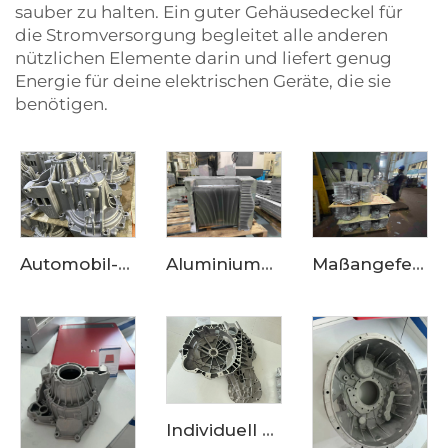
sauber zu halten. Ein guter Gehäusedeckel für
die Stromversorgung begleitet alle anderen
nützlichen Elemente darin und liefert genug
Energie für deine elektrischen Geräte, die sie
benötigen.
Automobil-Getriebegehäuse-Dieschmiede Anpassung - Aluminiumlegierungs-Dieschmiedeprodukte, OEM-Qualität, RoHS-Zertifizierung
Aluminiumgusserzeugnisse Gehäuse für Kommunikationsfilter maßangefertigt hohe Qualität
Maßangefertigte hochwertige Aluminiumlegierungs-Gusserzeugnisse —— Maßanfertigung von dreiteiligen Motorgehäusen
Individuell gestaltetes Aluminium-Gießgehäuse - Kupplungsgehäuse (Hybrid)