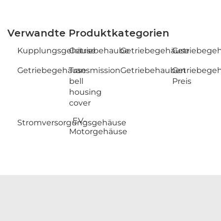
Verwandte Produktkategorien
Kupplungsgehäuse
Getriebehaube
Getriebegehäuse
Getriebege
Getriebegehäuse
Transmission
Getriebehauben
Getriebege
bell
Preis
housing
cover
EV-
Stromversorgungsgehäuse
Motorgehäuse