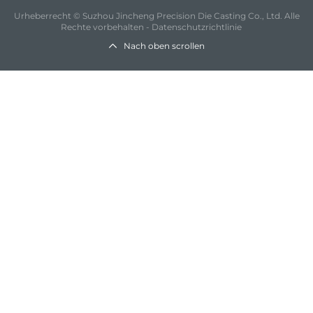
Urheberrecht © Suzhou Jincheng Precision Die Casting Co., Ltd. Alle
Rechte vorbehalten -
Datenschutzrichtlinie
Nach oben scrollen