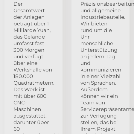
Der
Präzisionsbearbeitu
Gesamtwert
und allgemeine
der Anlagen
Industriebauteile.
beträgt über 1
Wir bieten
Milliarde Yuan,
rund um die
das Gelände
Uhr
umfasst fast
menschliche
300 Morgen
Unterstützung
und verfügt
an jedem Tag
über eine
und
Werkshalle von
kommunizieren
180.000
in einer Vielzahl
Quadratmetern.
von Sprachen.
Das Werk ist
Außerdem
mit über 600
können wir ein
CNC-
Team von
Maschinen
Servicerepräsentant
ausgestattet,
zur Verfügung
darunter über
stellen, das bei
60
Ihrem Projekt