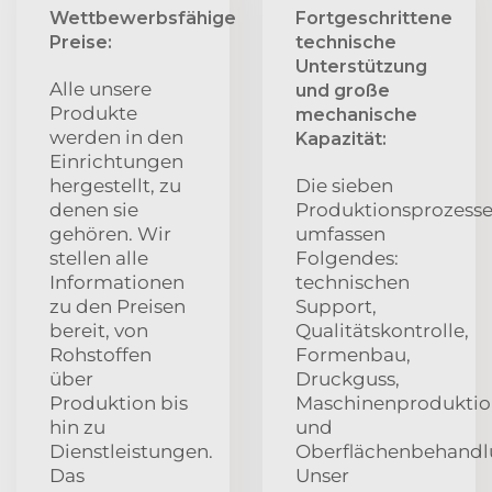
Wettbewerbsfähige
Fortgeschrittene
Preise:
technische
Unterstützung
Alle unsere
und große
Produkte
mechanische
werden in den
Kapazität:
Einrichtungen
hergestellt, zu
Die sieben
denen sie
Produktionsprozess
gehören. Wir
umfassen
stellen alle
Folgendes:
Informationen
technischen
zu den Preisen
Support,
bereit, von
Qualitätskontrolle,
Rohstoffen
Formenbau,
über
Druckguss,
Produktion bis
Maschinenprodukti
hin zu
und
Dienstleistungen.
Oberflächenbehandl
Das
Unser