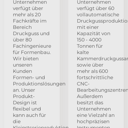
Unternehmen
Unternehmen
verfügt über
verfügt über 60
mehr als 20
vollautomatische
Fachkräfte im
Druckgussproduktion
Bereich
mit einer
Druckguss und
Kapazität von
über 80
150 - 4000
Fachingenieure
Tonnen für
für Formenbau.
kalte
Wir bieten
Kammerdruckgussa
unseren
sowie über
Kunden
mehr als 600
Formen- und
fortschrittliche
Produktionslösungen
CNC-
an. Unser
Bearbeitungszentren
Produkt-
Außerdem
Design ist
besitzt das
flexibel und
Unternehmen
kann auch für
eine Vielzahl an
die
hochpräzisen
Kleinstserieproduktion
Instrumenten