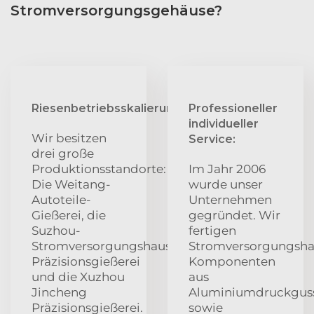
Stromversorgungsgehäuse?
Riesenbetriebsskalierung:
Professioneller
individueller
Wir besitzen
Service:
drei große
Produktionsstandorte:
Im Jahr 2006
Die Weitang-
wurde unser
Autoteile-
Unternehmen
Gießerei, die
gegründet. Wir
Suzhou-
fertigen
Stromversorgungshauss-
Stromversorgungsha
Präzisionsgießerei
Komponenten
und die Xuzhou
aus
Jincheng
Aluminiumdruckgus
Präzisionsgießerei.
sowie