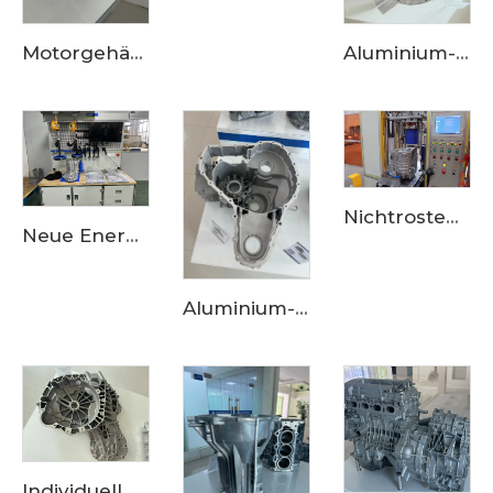
Motorgehäusebaukasten – individuelles Aluminiumlegierungsgußgehäuse mit OEM-Qualität
Aluminium-Dieschmiedeprodukte für Automobilgehäuse Übertragungshaus – Maßgeschneiderte Aluminiumlegierungs-Übertragungsgehäuse
Nichtrostende Metalle - Nach Maß angefertigte CNC-Fräser-Produkte für Elektrofahrzeuge Drei-in-einem Klickgehäuse
Neue Energie Drei-in-Eins-Motorgehäuse — CNC-Fräserprozess + Gießereiprozess aus Aluminiumlegierung
Aluminium-Gießereiprodukte — Getriebegehäuse auf Bestellung
Individuell gestaltetes Kupplungsgehäuse (Hybrid) aus Aluminiumgießerei