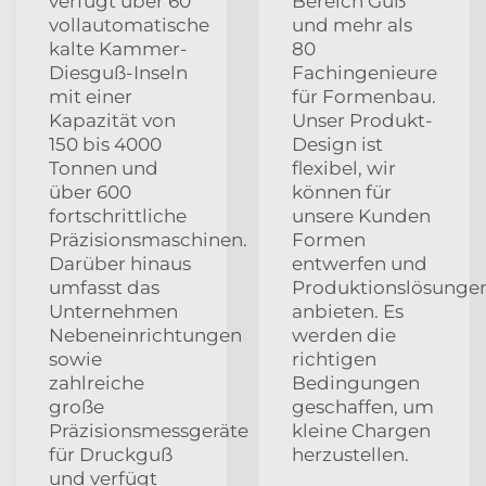
verfügt über 60
Bereich Guß
vollautomatische
und mehr als
kalte Kammer-
80
Diesguß-Inseln
Fachingenieure
mit einer
für Formenbau.
Kapazität von
Unser Produkt-
150 bis 4000
Design ist
Tonnen und
flexibel, wir
über 600
können für
fortschrittliche
unsere Kunden
Präzisionsmaschinen.
Formen
Darüber hinaus
entwerfen und
umfasst das
Produktionslösunge
Unternehmen
anbieten. Es
Nebeneinrichtungen
werden die
sowie
richtigen
zahlreiche
Bedingungen
große
geschaffen, um
Präzisionsmessgeräte
kleine Chargen
für Druckguß
herzustellen.
und verfügt