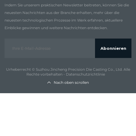
Indem Sie unserem praktischen Newsletter beitreten, können Sie die
neuesten Nachrichten aus der Branche erhalten, mehr über die
neuesten technologischen Prozesse im Werk erfahren, aktuellere
Einblicke gewinnen und weitere Nachrichten entdecken.
Abonnieren
Urheberrecht © Suzhou Jincheng Precision Die Casting Co., Ltd. Alle
Rechte vorbehalten -
Datenschutzrichtlinie
Nach oben scrollen