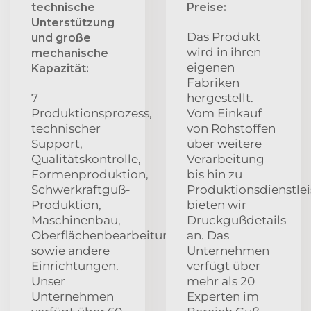
technische
Preise:
Unterstützung
Das Produkt
und große
wird in ihren
mechanische
eigenen
Kapazität:
Fabriken
7
hergestellt.
Produktionsprozess,
Vom Einkauf
technischer
von Rohstoffen
Support,
über weitere
Qualitätskontrolle,
Verarbeitung
Formenproduktion,
bis hin zu
Schwerkraftguß-
Produktionsdienstle
Produktion,
bieten wir
Maschinenbau,
Druckgußdetails
Oberflächenbearbeitung
an. Das
sowie andere
Unternehmen
Einrichtungen.
verfügt über
Unser
mehr als 20
Unternehmen
Experten im