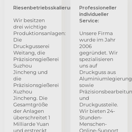
Riesenbetriebsskalierung:
Professioneller
individueller
Wir besitzen
Service:
drei wichtige
Produktionsanlagen:
Unsere Firma
Die
wurde im Jahr
Druckgusserei
2006
Weitang, die
gegründet. Wir
Präzisionsgießerei
spezialisieren
Suzhou
uns auf
Jincheng und
Druckguss aus
die
Aluminiumlegierun
Präzisionsgießerei
sowie
Xuzhou
Präzisionsbearbeitu
Jincheng. Die
und
Gesamtgröße
Druckgussteile.
der Anlagen
Wir bieten 24-
überschreitet 1
Stunden-
Milliarde Yuan
Menschen-
und erstreckt
Online-Support