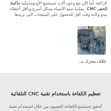
الرائعة. أما الآن مع وجود آلات جينتشنغ الأوتوماتيكية
ماكينة
الحفر CNC
يمكننا صنع الأشياء بشكل أسرع وبأقل أخطاء.
يبدو وكأنه وقت أقل للحصول على المنتجات التي نريدها.
غلاف محرك مجمع من السبائك الألومنيوم ذو الجودة العالية OEM مناسب للموردين الكبار للمشتريات
تعظيم الكفاءة باستخدام تقنية CNC التلقائية
تُحقق جينتشنغ الكفاءة القصوى من خلال استخدام تقنية