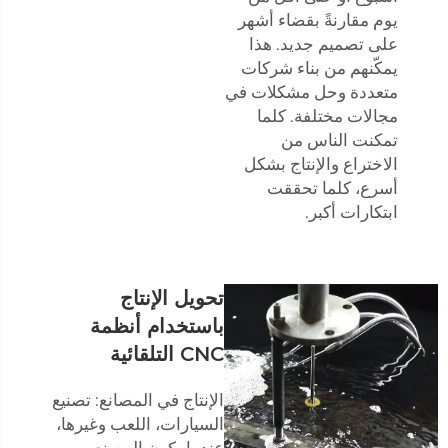
يوم مقارنةً بقضاء أشهر
على تصميم جديد. هذا
يمكّنهم من بناء شركات
متعددة وحل مشكلات في
مجالات مختلفة. كلما
تمكنت الناس من
الاختراع والإنتاج بشكل
أسرع، كلما تحققت
ابتكارات أكبر.
تحويل الإنتاج
باستخدام أنظمة
CNC التلقائية
الإنتاج في المصانع: تصنيع
السيارات، اللعب وغيرها،
عندما يكون المصنع