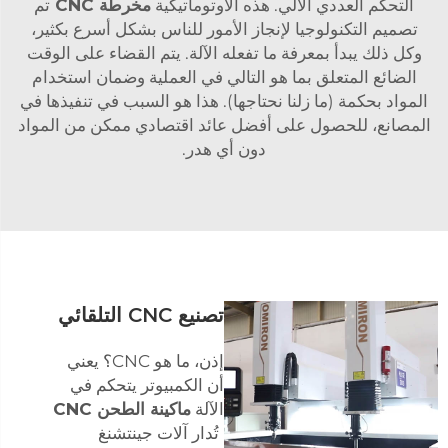
التحكم العددي الآلي. هذه الأوتوماتيكية
مخرطة CNC
تم
تصميم التكنولوجيا لإنجاز الأمور للناس بشكل أسرع بكثير،
وكل ذلك يبدأ بمعرفة ما تفعله الآلة. يتم القضاء على الوقت
الضائع المتعلق بما هو التالي في العملية وضمان استخدام
المواد بحكمة (ما زلنا نحتاجها). هذا هو السبب في تنفيذها في
المصانع، للحصول على أفضل عائد اقتصادي ممكن من المواد
دون أي هدر.
تصنيع CNC التلقائي
إذن، ما هو CNC؟ يعني
أن الكمبيوتر يتحكم في
الآلة
ماكينة الطحن CNC
تُدار آلات جينتشنغ