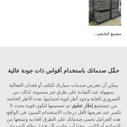
مصنع لتخصيص قشور صب السبائك الألمنيومية، بيع مباشر من المصنع، جودة عالية، إنتاج منتجات صب السبائك الألمنيومية من الصين
حمِّل صدماتك باستخدام أقواس ذات جودة عالية
يمكن أن تتعرض صدمات سيارتك للتلف أو فقدان الفعالية
بسهولة عند القيادة على طرق غير مستوية. لذلك، من
الضروري للغاية وجود أطر قوية لحمايتها. هذه الأطر الخاصة
من جينتشنغ
إطار تعليق
تم تصميمها لتكون قوية بحيث لا
تكسر عند تعرضها لأقل درجات الاستخدام السيئ. في الواقع،
هذه الفرامل تحمي صدماتك على الطرق العادية وتمنعها من
التصادم أو الكسر. وهذا أمر حاسم لأن فشل نظام الصدمات