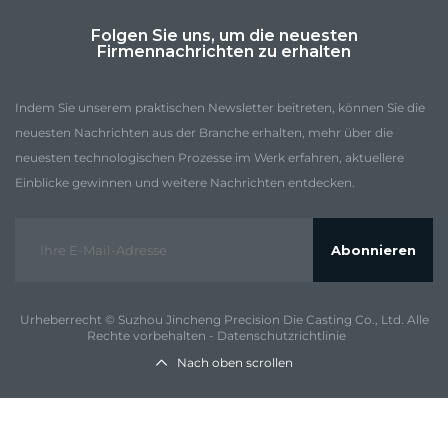
Folgen Sie uns, um die neuesten
Firmennachrichten zu erhalten
Indem Sie unserem praktischen Newsletter beitreten, können Sie die
neuesten Nachrichten aus der Branche erhalten, mehr über die
neuesten technologischen Prozesse im Werk erfahren, aktuellere
Einblicke gewinnen und weitere Nachrichten entdecken.
Abonnieren
Urheberrecht © Suzhou Jincheng Precision Die Casting Co., Ltd. Alle
Rechte vorbehalten -
Datenschutzrichtlinie
Nach oben scrollen