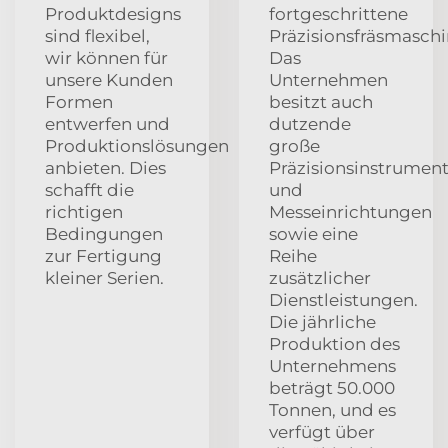
Produktdesigns
fortgeschrittene
sind flexibel,
Präzisionsfräsmaschi
wir können für
Das
unsere Kunden
Unternehmen
Formen
besitzt auch
entwerfen und
dutzende
Produktionslösungen
große
anbieten. Dies
Präzisionsinstrumen
schafft die
und
richtigen
Messeinrichtungen
Bedingungen
sowie eine
zur Fertigung
Reihe
kleiner Serien.
zusätzlicher
Dienstleistungen.
Die jährliche
Produktion des
Unternehmens
beträgt 50.000
Tonnen, und es
verfügt über