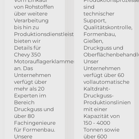
von Rohstoffen
sind
über weitere
technischer
Verarbeitung
Support,
bis hin zu
Qualitätskontrolle,
Produktionsdienstleistungen
Formenbau,
bieten wir
Gießen,
Details für
Druckguss und
Chevy 350
Oberflächenbehandl
Motorauflagerklammern
Unser
an. Das
Unternehmen
Unternehmen
verfügt über 60
verfügt über
vollautomatische
mehr als 20
Kaltdraht-
Experten im
Druckguss-
Bereich
Produktionslinien
Druckguss und
mit einer
über 80
Kapazität von
Fachingenieure
150 - 4000
für Formenbau.
Tonnen sowie
Unsere
über 600