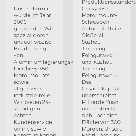
Produktionsstandort
Unsere Firma
Chevy 350
wurde im Jahr
Motormount-
2006
Schrauben
gegründet. Wir
Automobilteile-
spezialisieren
Gießerei,
uns auf präzise
Suzhou
Bearbeitung
Jincheng
von
Feingusswerk
Aluminiumlegierungskomponenten
und Xuzhou
für Chevy 350
Jincheng
Motormounts
Feingusswerk.
sowie
Das
allgemeine
Gesamtkapital
Industrie-teile.
überschreitet 1
Wir bieten 24-
Milliarde Yuan
stündigen
und erstreckt
echten
sich über eine
Kundenservice
Fläche von 300
online sowie
Morgen. Unsere
Kommunikation
Fabrik hat eine