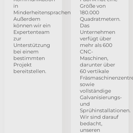
in
Größe von
Minderheitensprachen.
180.000
Außerdem
Quadratmetern.
können wir ein
Das
Expertenteam
Unternehmen
zur
verfügt über
Unterstützung
mehr als 600
bei einem
CNC-
bestimmten
Maschinen,
Projekt
darunter über
bereitstellen.
60 vertikale
Fräsmaschinenzentr
sowie
vollständige
Galvanisierungs-
und
Sprühinstallationen.
Wir sind darauf
bedacht,
unseren