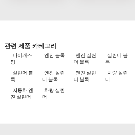
관련 제품 카테고리
다이캐스
엔진 블록
엔진 실린
실린더 블
팅
더 블록
록
실린더 블
엔진 실린
엔진 실린
차량 실린
록
더 블록
더 블록
더
자동차 엔
차량 실린
진 실린더
더