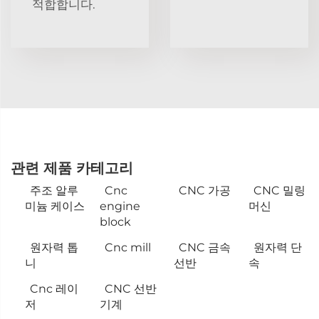
적합합니다.
관련 제품 카테고리
주조 알루
Cnc
CNC 가공
CNC 밀링
미늄 케이스
engine
머신
block
원자력 톱
Cnc mill
CNC 금속
원자력 단
니
선반
속
Cnc 레이
CNC 선반
저
기계