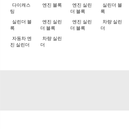
다이캐스
엔진 블록
엔진 실린
실린더 블
팅
더 블록
록
실린더 블
엔진 실린
엔진 실린
차량 실린
록
더 블록
더 블록
더
자동차 엔
차량 실린
진 실린더
더